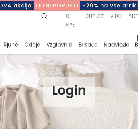
OVA akcija
LETNI POPUSTI
-20% na vse artikl
O
OUTLET
VIDEI
AK
NAS
Rjuhe
Odeje
Vzglavniki
Brisače
Nadvložki
Login