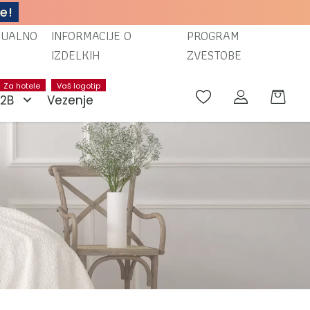
e!
TUALNO
INFORMACIJE O
PROGRAM
IZDELKIH
ZVESTOBE
Za hotele
Vaš logotip
B2B
Vezenje