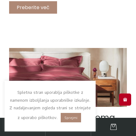
Preberite več
Spletna stran uporablja piškotke z
namenom izboljšanja uporabniške izkušnje.
Z nadaljevanjem ogleda strani se strinjate
5 korakov do popolnoma
z uporabo piškotkov.
Sprejmi
sveže in mehke posteljnine