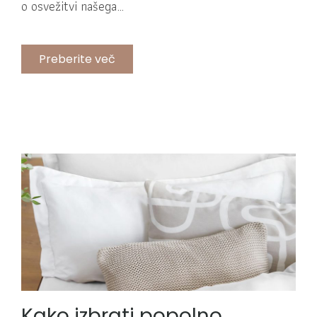
o osvežitvi našega…
Preberite več
Kako izbrati popolno