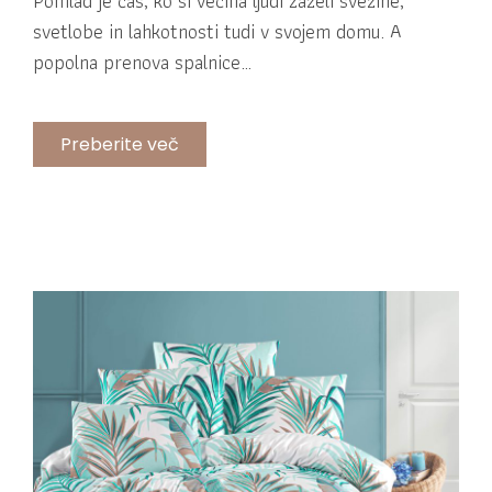
Pomlad je čas, ko si večina ljudi zaželi svežine,
svetlobe in lahkotnosti tudi v svojem domu. A
popolna prenova spalnice…
Preberite več