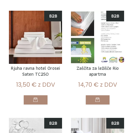
B2B
B2B
Rjuha ravna hotel Orosei
Zaščita za ležišče Rio
Saten TC250
apartma
13,50
€
z DDV
14,70
€
z DDV
B2B
B2B