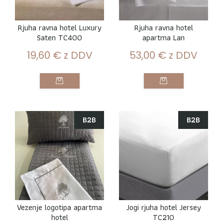
Rjuha ravna hotel Luxury
Rjuha ravna hotel
Saten TC400
apartma Lan
19,60
€
z DDV
53,00
€
z DDV
B2B
B2B
Vezenje logotipa apartma
Jogi rjuha hotel Jersey
hotel
TC210