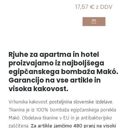
17,57
€
z DDV
Rjuhe za apartma in hotel
proizvajamo iz najboljšega
egipčanskega bombaža Makó.
Garancijo na vse artikle in
visoka kakovost.
Vrhunska kakovost
posteljnina slovenske izdelave
.
Tkanina je iz 100% bombaža egipčanskega porekla
Makó. Obdelava tkanine v EU in je antibakterijsko
zaščitena.
Za artikle jamčimo 480 pranj na visoki