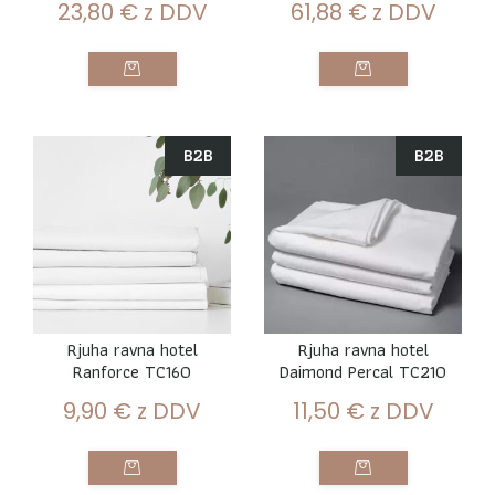
23,80
€
z DDV
61,88
€
z DDV
B2B
B2B
Rjuha ravna hotel
Rjuha ravna hotel
Ranforce TC160
Daimond Percal TC210
9,90
€
z DDV
11,50
€
z DDV