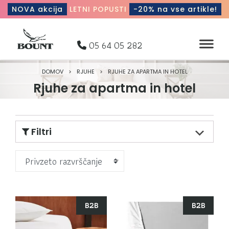
NOVA akcija
LETNI POPUSTI
-20% na vse artikle!
05 64 05 282
DOMOV
>
RJUHE
>
RJUHE ZA APARTMA IN HOTEL
Rjuhe za apartma in hotel
Filtri
Privzeto razvrščanje
B2B
B2B