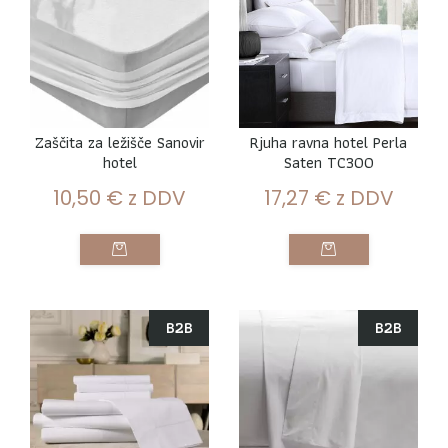
Zaščita za ležišče Sanovir
Rjuha ravna hotel Perla
hotel
Saten TC300
10,50
€
z DDV
17,27
€
z DDV
B2B
B2B