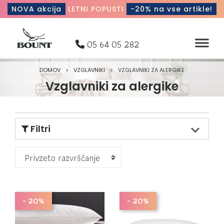
NOVA akcija
LETNI POPUSTI
-20% na vse artikle!
05 64 05 282
DOMOV
>
VZGLAVNIKI
>
VZGLAVNIKI ZA ALERGIKE
Vzglavniki za alergike
Filtri
Privzeto razvrščanje
- 20%
- 20%