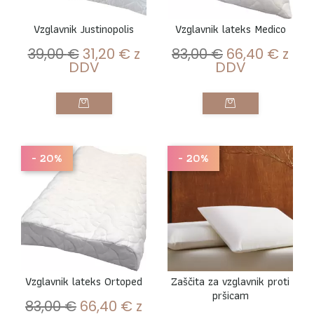
Vzglavnik Justinopolis
Vzglavnik lateks Medico
39,00
€
31,20
€
z
83,00
€
66,40
€
z
DDV
DDV
- 20%
- 20%
Vzglavnik lateks Ortoped
Zaščita za vzglavnik proti
pršicam
83,00
€
66,40
€
z