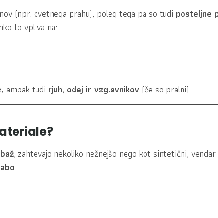
enov (npr. cvetnega prahu), poleg tega pa so tudi
posteljne 
hko to vpliva na:
ek, ampak tudi
rjuh, odej in vzglavnikov
(če so pralni).
ateriale?
mbaž
, zahtevajo nekoliko nežnejšo nego kot sintetični, vendar
orabo
.