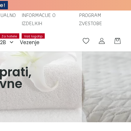
e!
TUALNO
INFORMACIJE O
PROGRAM
IZDELKIH
ZVESTOBE
Za hotele
Vaš logotip
B2B
Vezenje
prati,
avne