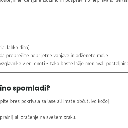
al lahko diha).
 da preprečite neprijetne vonjave in odženete molje.
vzglavnike v eni enoti – tako boste lažje menjavali posteljnin
nino spomladi?
ite brez pokrivala za lase ali imate občutljivo kožo).
ralni) ali zračenje na svežem zraku.