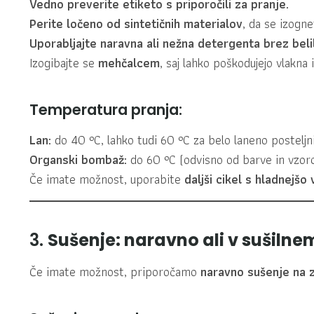
Vedno preverite etiketo s priporočili za pranje.
Perite ločeno od sintetičnih materialov
, da se izog
Uporabljajte naravna ali nežna detergenta brez belil 
Izogibajte se
mehčalcem
, saj lahko poškodujejo vlakna
Temperatura pranja:
Lan:
do 40 °C, lahko tudi 60 °C za belo laneno posteljn
Organski bombaž:
do 60 °C (odvisno od barve in vzorc
Če imate možnost, uporabite
daljši cikel s hladnejšo
3.
Sušenje: naravno ali v sušilne
Če imate možnost, priporočamo
naravno sušenje na 