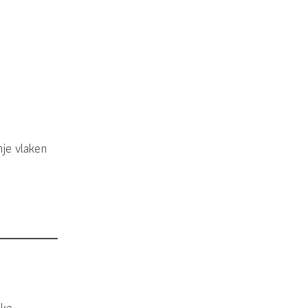
nje vlaken
hko