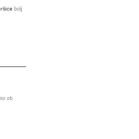
pršice
bolj
 so ob