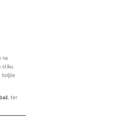
o na
stiku.
 boljše
mbaž
, ter