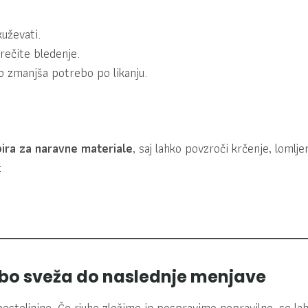
uževati.
rečite bledenje.
o zmanjša potrebo po likanju.
zbira za naravne materiale
, saj lahko povzroči krčenje, lomlje
:
 bo sveža do naslednje menjave
osteljnine. Če rjuhe zložimo in pospravimo nepravilno, se la