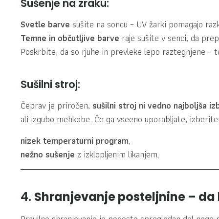
Sušenje na zraku:
Svetle barve
sušite na soncu – UV žarki pomagajo razk
Temne in občutljive barve
raje sušite v senci, da prep
Poskrbite, da so rjuhe in prevleke lepo raztegnjene – t
Sušilni stroj:
Čeprav je priročen,
sušilni stroj ni vedno najboljša i
ali izgubo mehkobe. Če ga vseeno uporabljate, izberite
nizek temperaturni program
,
nežno sušenje
z izklopljenim likanjem.
4.
Shranjevanje posteljnine – da
Pravilno shranjevanje je pogosto spregledan del nege p