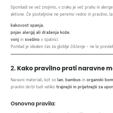
Spomladi se več znojimo, v zraku je več prahu in alerg
aktivne. Če posteljnine ne peremo redno in pravilno, la
kakovost spanja
,
pojav alergij ali draženja kože
,
vonj
in
svežino
v spalnici.
Pomlad je idealen čas za globlje čiščenje – ne le prevl
2.
Kako pravilno prati naravne m
Naravni materiali, kot so
lan
,
bambus
in
organski bo
pravilni skrbi tudi veliko
trajnejši in prijetnejši za up
Osnovna pravila: