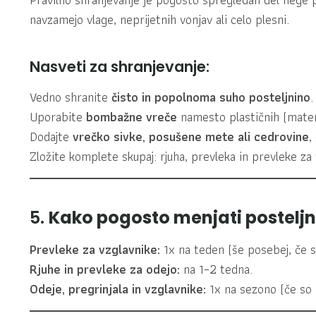
navzamejo vlage, neprijetnih vonjav ali celo plesni.
Nasveti za shranjevanje:
Vedno shranite
čisto in popolnoma suho posteljnino
.
Uporabite
bombažne vreče
namesto plastičnih (materi
Dodajte
vrečko sivke, posušene mete ali cedrovine
,
Zložite komplete skupaj: rjuha, prevleka in prevleke za 
5.
Kako pogosto menjati postelj
Prevleke za vzglavnike:
1x na teden (še posebej, če sp
Rjuhe in prevleke za odejo:
na 1–2 tedna.
Odeje, pregrinjala in vzglavnike:
1x na sezono (če so p