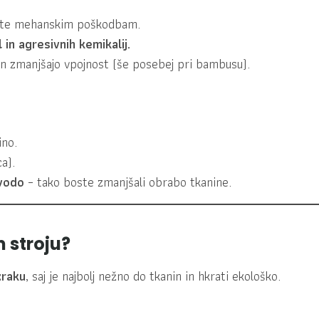
nete mehanskim poškodbam.
in agresivnih kemikalij.
 in zmanjšajo vpojnost (še posebej pri bambusu).
ino.
a).
 vodo
– tako boste zmanjšali obrabo tkanine.
m stroju?
zraku
, saj je najbolj nežno do tkanin in hkrati ekološko.