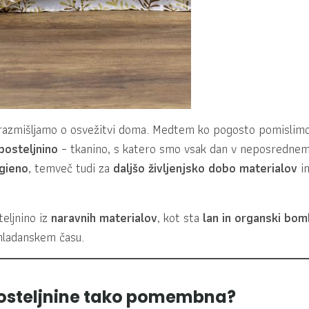
 razmišljamo o osvežitvi doma. Medtem ko pogosto pomislim
posteljnino
– tkanino, s katero smo vsak dan v neposrednem 
igieno
, temveč tudi za
daljšo življenjsko dobo materialov
in
teljnino iz
naravnih materialov
, kot sta
lan in organski bo
mladanskem času.
osteljnine tako pomembna?