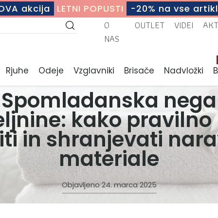
OVA akcija
LETNI POPUSTI
-20% na vse artikl
O
OUTLET
VIDEI
AK
NAS
Rjuhe
Odeje
Vzglavniki
Brisače
Nadvložki
Spomladanska nega
ljnine: kako pravilno 
iti in shranjevati nar
materiale
Objavljeno
24. marca 2025