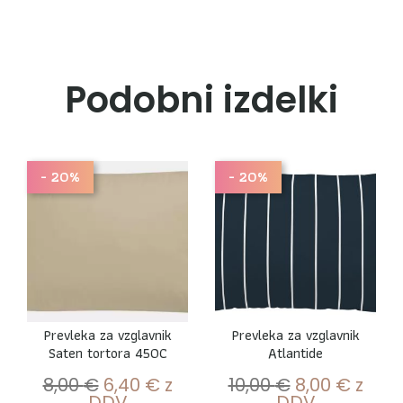
Podobni izdelki
- 20%
- 20%
Prevleka za vzglavnik
Prevleka za vzglavnik
Saten tortora 450C
Atlantide
8,00
€
6,40
€
z
10,00
€
8,00
€
z
DDV
DDV