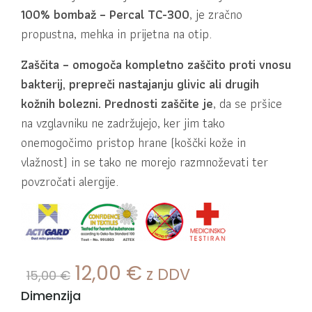
100% bombaž – Percal TC-300
, je zračno
propustna, mehka in prijetna na otip.
Zaščita – omogoča kompletno zaščito
proti vnosu
bakterij, prepreči nastajanju glivic ali drugih
kožnih bolezni.
Prednosti zaščite je
, da se pršice
na vzglavniku ne zadržujejo, ker jim tako
onemogočimo pristop hrane (koščki kože in
vlažnost) in se tako ne morejo razmnoževati ter
povzročati alergije.
Izvirna cena je bila: 15,
Trenutna cena je:
12,00
€
z DDV
15,00
€
Dimenzija