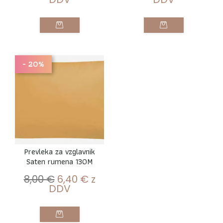
- 20%
Prevleka za vzglavnik
Saten rumena 130M
8,00
€
6,40
€
z
DDV