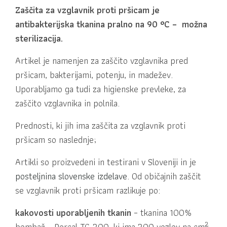
Zaščita za vzglavnik proti pršicam je
antibakterijska tkanina pralno na 90 °C – možna
sterilizacija.
Artikel je namenjen za zaščito vzglavnika pred
pršicam, bakterijami, potenju, in madežev.
Uporabljamo ga tudi za higienske prevleke, za
zaščito vzglavnika in polnila.
Prednosti, ki jih ima zaščita za vzglavnik proti
pršicam so naslednje;
Artikli so proizvedeni in testirani v Sloveniji in je
posteljnina slovenske izdelave
. Od običajnih zaščit
se vzglavnik proti pršicam razlikuje po:
kakovosti uporabljenih tkanin
– tkanina 100%
2
bombaž – Percal TC-300, ki ima 300 vozlov na cm