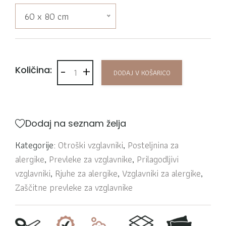
60 x 80 cm
-
+
Zaščita za vzglavnik proti pršicam količina
Količina:
DODAJ V KOŠARICO
Dodaj na seznam želja
Kategorije:
Otroški vzglavniki
,
Posteljnina za
alergike
,
Prevleke za vzglavnike
,
Prilagodljivi
vzglavniki
,
Rjuhe za alergike
,
Vzglavniki za alergike
,
Zaščitne prevleke za vzglavnike