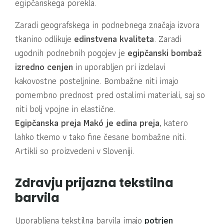
egipčanskega porekla.
Zaradi geografskega in podnebnega značaja izvora
tkanino odlikuje
edinstvena kvaliteta
. Zaradi
ugodnih podnebnih pogojev je
egipčanski bombaž
izredno cenjen
in uporabljen pri izdelavi
kakovostne posteljnine. Bombažne niti imajo
pomembno prednost pred ostalimi materiali, saj so
niti bolj vpojne in elastične.
Egipčanska preja Makó je edina preja
, katero
lahko tkemo v tako fine česane bombažne niti.
Artikli so proizvedeni v Sloveniji.
Zdravju prijazna tekstilna
barvila
Uporabljena tekstilna barvila imajo
potrjen