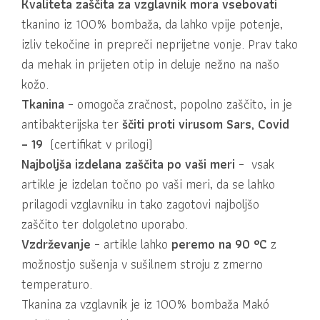
Kvaliteta zaščita za vzglavnik mora vsebovati
tkanino iz 100% bombaža, da lahko vpije potenje,
izliv tekočine in prepreči neprijetne vonje. Prav tako
da mehak in prijeten otip in deluje nežno na našo
kožo.
Tkanina
– omogoča zračnost, popolno zaščito, in je
antibakterijska ter
ščiti proti virusom Sars, Covid
– 19
(certifikat v prilogi)
Najboljša izdelana zaščita po vaši meri
–
vsak
artikle je izdelan točno po vaši meri, da se lahko
prilagodi vzglavniku in tako zagotovi najboljšo
zaščito ter dolgoletno uporabo.
Vzdrževanje
– artikle lahko
peremo na 90 °C
z
možnostjo sušenja v sušilnem stroju z zmerno
temperaturo.
Tkanina za vzglavnik je iz 100% bombaža Makó