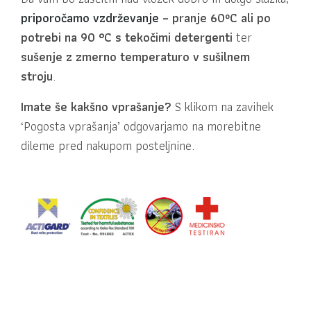
priporočamo vzdrževanje
– pranje 60ºC ali po
potrebi na 90 °C s tekočimi detergenti
ter
sušenje z zmerno temperaturo v sušilnem
stroju
.
Imate še kakšno vprašanje?
S klikom na zavihek
‘Pogosta vprašanja’ odgovarjamo na morebitne
dileme pred nakupom posteljnine.