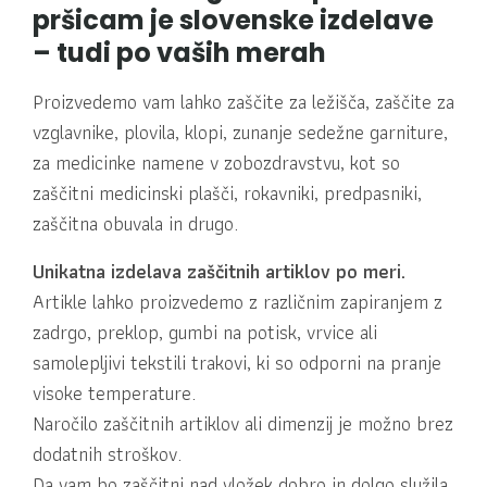
pršicam je slovenske izdelave
– tudi po vaših merah
Proizvedemo vam lahko zaščite za ležišča, zaščite za
vzglavnike, plovila, klopi, zunanje sedežne garniture,
za medicinke namene v zobozdravstvu, kot so
zaščitni medicinski plašči, rokavniki, predpasniki,
zaščitna obuvala in drugo.
Unikatna izdelava zaščitnih artiklov po meri.
Artikle lahko proizvedemo z različnim zapiranjem z
zadrgo, preklop, gumbi na potisk, vrvice ali
samolepljivi tekstili trakovi, ki so odporni na pranje
visoke temperature.
Naročilo zaščitnih artiklov ali dimenzij je možno brez
dodatnih stroškov.
Da vam bo zaščitni nad vložek dobro in dolgo služila,