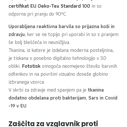
certifikat EU Oeko-Tex Standard 100
in so
odporna pri pranju do 90ºC.
Uporabljena reaktivna barvila so prijazna koži in
zdravju
, ker se ne topijo pri uporabi in so s pranjem
še bolj bleščeča in neuničljiva.
Tkanina, iz katere je izdelana moderna posteljnina,
je tiskana s posebno digitalno tehnologijo v 3D
obliki.
Fototisk
omogoča neomejeno število barvnih
odtenkov in na površini vizualno doseže globino
izbranega vzorca.
V skrbi za zdravje med spanjem pa je
tkanina
dodatno obdelana proti bakterijam, Sars in Covid
-19 v EU
.
Zaščita za vzglavnik proti