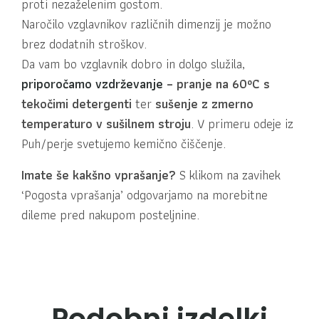
proti nezaželenim gostom.
Naročilo vzglavnikov različnih dimenzij je možno
brez dodatnih stroškov.
Da vam bo vzglavnik dobro in dolgo služila,
priporočamo vzdrževanje
– pranje na 60ºC s
tekočimi detergenti
ter
sušenje z zmerno
temperaturo v sušilnem stroju
. V primeru odeje iz
Puh/perje svetujemo kemično čiščenje.
Imate še kakšno vprašanje?
S klikom na zavihek
‘Pogosta vprašanja’ odgovarjamo na morebitne
dileme pred nakupom posteljnine.