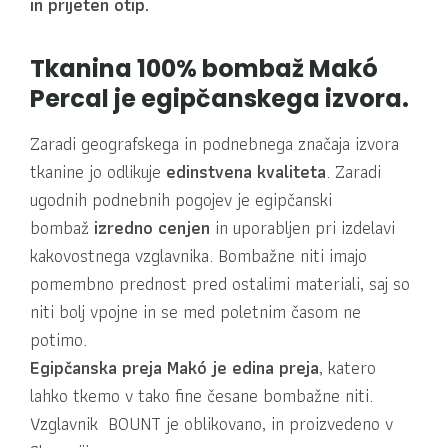
in prijeten otip.
Tkanina 100% bombaž Makó
Percal je egipčanskega izvora.
Zaradi geografskega in podnebnega značaja izvora
tkanine jo odlikuje
edinstvena kvaliteta
. Zaradi
ugodnih podnebnih pogojev je egipčanski
bombaž
izredno cenjen
in uporabljen pri izdelavi
kakovostnega vzglavnika. Bombažne niti imajo
pomembno prednost pred ostalimi materiali, saj so
niti bolj vpojne in se med poletnim časom ne
potimo.
Egipčanska preja Makó je edina preja
, katero
lahko tkemo v tako fine česane bombažne niti.
Vzglavnik BOUNT je oblikovano, in proizvedeno v