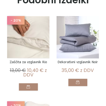
Podobni izdelki
- 20%
Zaščita za vzglavnik Rio
Dekorativni vzglavnik Noir
13,00
€
10,40
€
z
35,00
€
z DDV
DDV
- 20%