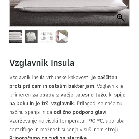
Vzglavnik Insula
Vzglavnik Insula vrhunske kakovosti
je zaščiten
proti pršicam in ostalim bakterijam
. Vzglavnik je
primeren
za osebe z večjo telesno težo,
ki
spijo
na boku
in je trši vzglavnik.
Prilagodi se našemu
načinu spanja in da
odlično podporo glavi
.
Vzdrževanje na visoki temperaturi
90 °C,
uporaba
centrifuge in možnost sušenja v sušilnem stroju.
Priporočamo ga tudi za alergike.