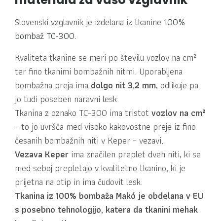
Slovenski vzglavnik je izdelana iz tkanine
100%
bombaž TC-300
.
Kvaliteta tkanine se meri po številu vozlov na cm²
ter fino tkanimi bombažnih nitmi. Uporabljena
bombažna preja ima
dolgo nit 3,2 mm
, odlikuje pa
jo tudi poseben naravni lesk.
Tkanina z oznako TC-300 ima tristot
vozlov na cm²
– to jo uvršča med visoko kakovostne preje iz fino
česanih bombažnih niti v Keper – vezavi.
Vezava Keper
ima značilen preplet dveh niti, ki se
med seboj prepletajo v kvalitetno tkanino, ki je
prijetna na otip in ima čudovit lesk.
Tkanina iz 100% bombaža Makó je obdelana v EU
s posebno tehnologijo, katera da tkanini mehak