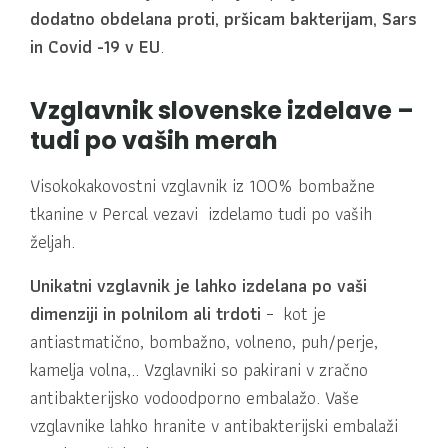
dodatno obdelana proti, pršicam bakterijam, Sars
in Covid -19 v EU
.
Vzglavnik slovenske izdelave –
tudi po vaših merah
Visokokakovostni vzglavnik iz 100% bombažne
tkanine v Percal vezavi izdelamo tudi po vaših
željah.
Unikatni vzglavnik je lahko izdelana po vaši
dimenziji in polnilom ali trdoti
–
kot je
antiastmatično, bombažno, volneno, puh/perje,
kamelja volna,.. Vzglavniki
so pakirani v zračno
antibakterijsko vodoodporno embalažo. Vaše
vzglavnike lahko hranite v antibakterijski embalaži