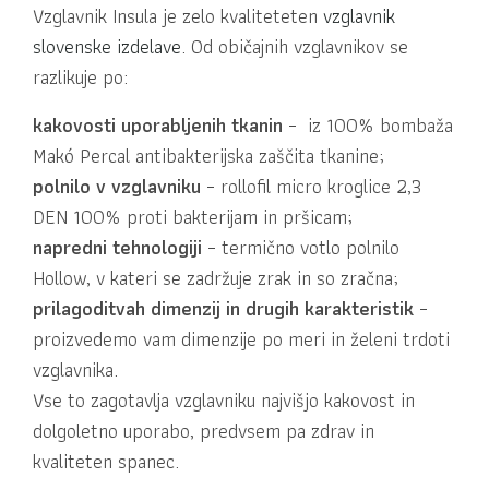
Vzglavnik Insula je zelo kvaliteteten
vzglavnik
slovenske izdelave
. Od običajnih vzglavnikov se
razlikuje po:
kakovosti uporabljenih tkanin
– iz 100% bombaža
Makó Percal antibakterijska zaščita tkanine;
polnilo v vzglavniku
– rollofil micro kroglice 2,3
DEN 100% proti bakterijam in pršicam;
napredni tehnologiji
– termično votlo polnilo
Hollow, v kateri se zadržuje zrak in so zračna;
prilagoditvah dimenzij in drugih karakteristik
–
proizvedemo vam dimenzije po meri in želeni trdoti
vzglavnika.
Vse to zagotavlja vzglavniku najvišjo kakovost in
dolgoletno uporabo, predvsem pa zdrav in
kvaliteten spanec.