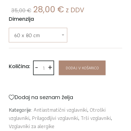
Izvirna cena je bila: 35
Trenutna cena j
28,00
€
z DDV
35,00
€
Dimenzija
60 x 80 cm
-
+
Vzglavnik Insula količina
Količina:
DODAJ V KOŠARICO
Dodaj na seznam želja
Kategorije:
Antiastmatični vzglavniki
,
Otroški
vzglavniki
,
Prilagodljivi vzglavniki
,
Trši vzglavniki
,
Vzglavniki za alergike