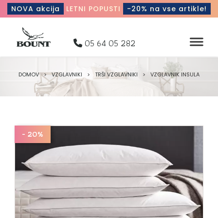
NOVA akcija
LETNI POPUSTI
-20% na vse artikle!
05 64 05 282
DOMOV
>
VZGLAVNIKI
>
TRŠI VZGLAVNIKI
>
VZGLAVNIK INSULA
- 20%