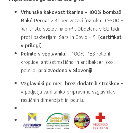
Vrhunska kakovost tkanine
–
100% bombaž
Makó Percal
v Keper vezavi (oznaka TC-300 –
kar tristo vozlov na cm²). Obdelana v EU tudi
proti bakterijam, Sars in Covid -19.
(certifikat
v prilogi)
Polnilo v vzglavniku
– 100% PES rollofil
kroglice antiastmatično in antibakterijsko
polnilo
proizvedeno v Sloveniji.
Vzglavniki po meri brez dodatnih stroškov
–
v podjetju vam lahko pripravimo vzglavnik v
različnih dimenzijah in polnilu.