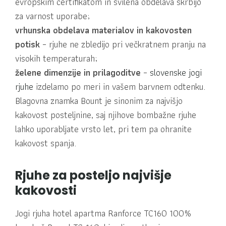
evropskim certifikatom in svilena obdelava skrbijo
za varnost uporabe;
vrhunska obdelava materialov in kakovosten
potisk
– rjuhe ne zbledijo pri večkratnem pranju na
visokih temperaturah;
želene dimenzije in prilagoditve
–
slovenske jogi
rjuhe
izdelamo po meri in vašem barvnem odtenku.
Blagovna znamka Bount je sinonim za najvišjo
kakovost posteljnine, saj njihove bombažne rjuhe
lahko uporabljate vrsto let, pri tem pa ohranite
kakovost spanja.
Rjuhe za posteljo najvišje
kakovosti
Jogi rjuha hotel apartma Ranforce TC160 100%