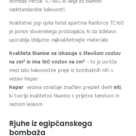
bombaž Percal TC-160, ki velja za tkanino
nadstandardne kakovosti.
Kvalitetne jogi rjuha hotel apartma Ranforce TC160
je ponos slovenskega proizvajalca, ki za izdelavo
uporablja izključno najkvalitetnejše materiale.
Kvaliteta tkanine se izkazuje s številom vozlov
na cm² in ima
160 vozlov na cm²
– to jo uvršča
med zelo kakovostne preje iz bombažnih niti v
vezavi Keper.
Keper
vezava označuje značilen preplet dveh
niti,
ki tvorijo kvalitetno tkanino s prijetno teksturo in
nežnim leskom
.
Rjuhe iz egipčanskega
bombaža