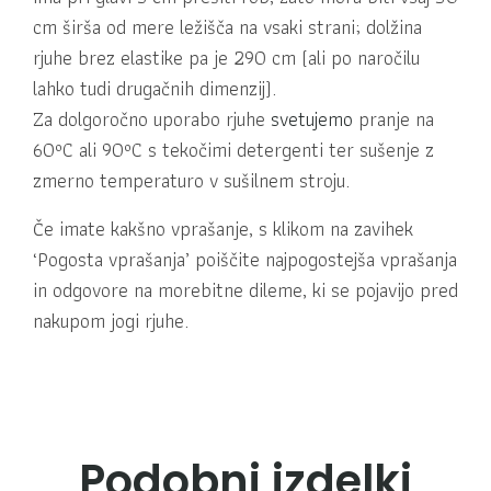
cm širša od mere ležišča na vsaki strani; dolžina
rjuhe brez elastike pa je 290 cm (ali po naročilu
lahko tudi drugačnih dimenzij).
Za dolgoročno uporabo rjuhe
svetujemo
pranje na
60ºC ali 90ºC s tekočimi detergenti ter sušenje z
zmerno temperaturo v sušilnem stroju.
Če imate kakšno vprašanje, s klikom na zavihek
‘Pogosta vprašanja’ poiščite najpogostejša vprašanja
in odgovore na morebitne dileme, ki se pojavijo pred
nakupom jogi rjuhe.
Podobni izdelki