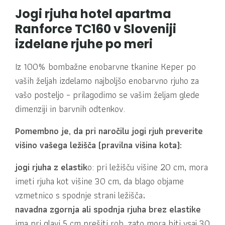
Jogi rjuha hotel apartma
Ranforce TC160 v Sloveniji
izdelane rjuhe po meri
Iz 100% bombažne enobarvne tkanine Keper po
vaših željah izdelamo najboljšo enobarvno rjuho za
vašo posteljo – prilagodimo se vašim željam glede
dimenziji in barvnih odtenkov.
Pomembno je, da pri naročilu jogi rjuh preverite
višino vašega ležišča (pravilna višina kota):
jogi rjuha z elastik
o: pri ležišču višine 20 cm, mora
imeti rjuha kot višine 30 cm, da blago objame
vzmetnico s spodnje strani ležišča;
navadna zgornja ali spodnja rjuha brez elastike
ima pri glavi 5 cm prešiti rob, zato mora biti vsaj 30