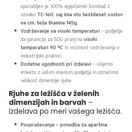
uporabljen je 100% egipčanski bombaž z
oznako
TC-160, saj ima sto šestdeset vozlov
na cm, teža tkanina 145g.
Vzdrževanje na visoki temperaturi
– podjetje
da garancijo za 500 pranj na
visoki
temperaturi 90 °C
in možnost vzdrževanja v
industrijski pralnici.
Dodatne ugodnosti pri izdelavi
– všijemo
etiketo z vašim imenom podjetja in označimo
velikost dimenzije rjuhe.
Rjuhe za ležišča v želenih
dimenzijah in barvah
–
izdelava po meri vašega ležišča.
Povpraševanje – ponudba za apartma