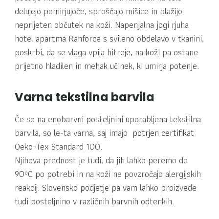
delujejo pomirjujoče, sproščajo mišice in blažijo
neprijeten občutek na koži. Napenjalna jogi rjuha
hotel apartma Ranforce s svileno obdelavo v tkanini,
poskrbi, da se vlaga vpija hitreje, na koži pa ostane
prijetno hladilen in mehak učinek, ki umirja potenje.
Varna tekstilna barvila
Če so na enobarvni posteljnini uporabljena tekstilna
barvila, so le-ta varna, saj imajo
potrjen certifikat
Oeko-Tex Standard 100.
Njihova prednost je tudi, da jih lahko peremo do
90ºC po potrebi in na koži ne povzročajo alergijskih
reakcij. Slovensko podjetje pa vam lahko proizvede
tudi posteljnino v različnih barvnih odtenkih.