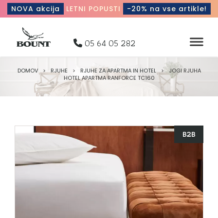
NOVA akcija
LETNI POPUSTI
-20% na vse artikle!
05 64 05 282
DOMOV
>
RJUHE
>
RJUHE ZA APARTMA IN HOTEL
>
JOGI RJUHA
HOTEL APARTMA RANFORCE TC160
B2B