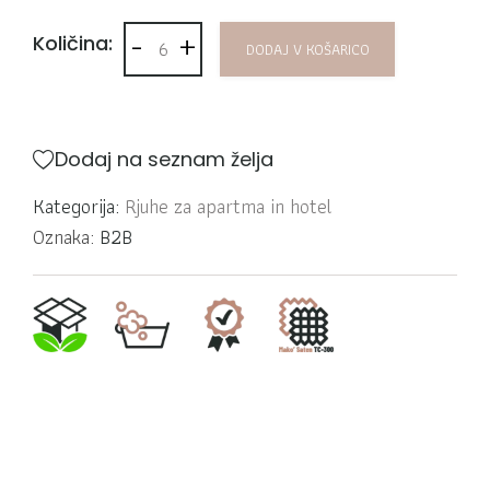
-
+
Jogi rjuha hotel apartma Ranforce TC160 koli
Količina:
DODAJ V KOŠARICO
Dodaj na seznam želja
Kategorija:
Rjuhe za apartma in hotel
Oznaka:
B2B