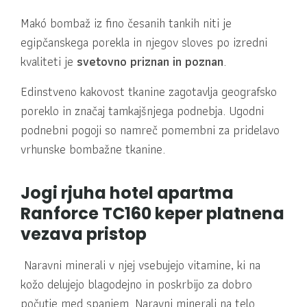
Makó bombaž iz fino česanih tankih niti je
egipčanskega porekla in njegov sloves po izredni
kvaliteti je
svetovno priznan in poznan
.
Edinstveno kakovost tkanine zagotavlja geografsko
poreklo in značaj tamkajšnjega podnebja. Ugodni
podnebni pogoji so namreč pomembni za pridelavo
vrhunske bombažne tkanine.
Jogi rjuha hotel apartma
Ranforce TC160 keper platnena
vezava pristop
Naravni minerali v njej vsebujejo vitamine, ki na
kožo delujejo blagodejno in poskrbijo za dobro
počutje med spanjem. Naravni minerali na telo