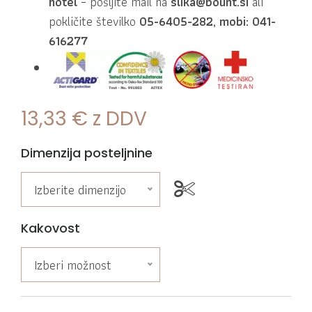
hotel
– pošljite mail na
slika@bount.si
ali
pokličite številko
05-6405-282, mobi: 041-
616277
13,33
€
z DDV
Dimenzija posteljnine
Izberite dimenzijo
Kakovost
Izberi možnost