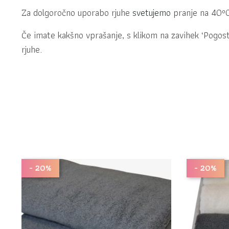
Za dolgoročno uporabo rjuhe
svetujemo
pranje na 40ºC
Če imate kakšno vprašanje, s klikom na zavihek ‘Pogost
rjuhe.
- 20%
- 20%