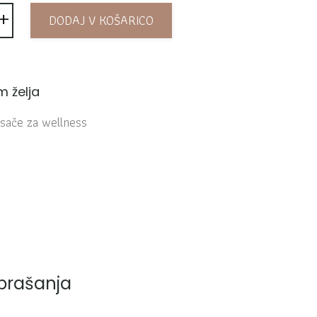
+
el bela za Wellness količina
DODAJ V KOŠARICO
 želja
isače za wellness
prašanja