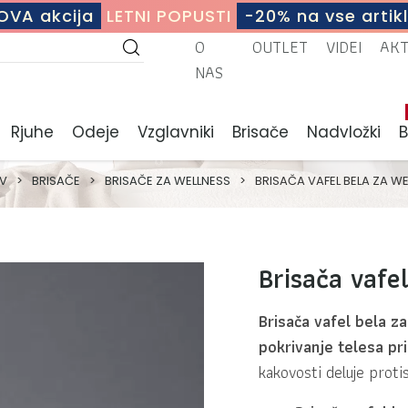
OVA akcija
LETNI POPUSTI
-20% na vse artikl
O
OUTLET
VIDEI
AK
NAS
Rjuhe
Odeje
Vzglavniki
Brisače
Nadvložki
V
>
BRISAČE
>
BRISAČE ZA WELLNESS
>
BRISAČA VAFEL BELA ZA W
Brisača vafe
Brisača vafel bela z
pokrivanje telesa pr
kakovosti deluje proti