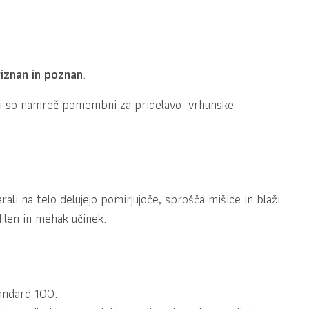
iznan in poznan
.
oji so namreč pomembni za pridelavo vrhunske
ali na telo delujejo pomirjujoče, sprošča mišice in blaži
dilen in mehak učinek.
ndard 100.