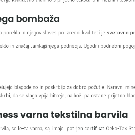
skega bombaža
 porekla in njegov sloves po izredni kvaliteti je
svetovno pr
reklo in značaj tamkajšnjega podnebja. Ugodni podnebni pog
elujejo blagodejno in poskrbijo za dobro počutje. Naravni miner
krbi, da se vlaga vpija hitreje, na koži pa ostane prijetno hla
ness varna tekstilna barvila
ila, so le-ta varna, saj imajo
potrjen certifikat
Oeko-Tex Sta