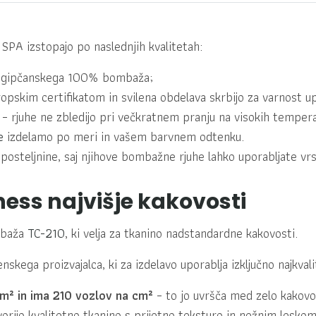
 SPA izstopajo po naslednjih kvalitetah:
a egipčanskega 100% bombaža;
vropskim certifikatom in svilena obdelava skrbijo za varnost u
– rjuhe ne zbledijo pri večkratnem pranju na visokih temper
e
izdelamo po meri in vašem barvnem odtenku.
posteljnine, saj njihove bombažne rjuhe lahko uporabljate vrs
ness najvišje kakovosti
ombaža
TC-210
, ki velja za tkanino nadstandardne kakovosti.
nskega proizvajalca, ki za izdelavo uporablja izključno najkval
m² in ima
210 vozlov na cm²
– to jo uvršča med zelo kakovo
vorijo kvalitetno tkanino s prijetno teksturo in nežnim lesko