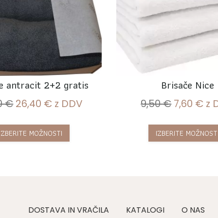
e antracit 2+2 gratis
Brisače Nice
0
€
26,40
€
z DDV
9,50
€
7,60
€
z 
IZBERITE MOŽNOSTI
IZBERITE MOŽNOST
DOSTAVA IN VRAČILA
KATALOGI
O NAS