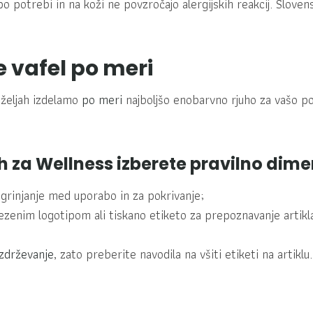
o potrebi in na koži ne povzročajo alergijskih reakcij. Slove
e vafel po meri
željah izdelamo
po meri
najboljšo enobarvno rjuho za vašo po
h za Wellness izberete pravilno dime
ogrinjanje med uporabo in za pokrivanje;
nim logotipom ali tiskano etiketo za prepoznavanje artikla v 
zdrževanje
, zato preberite navodila na všiti etiketi na artiklu.