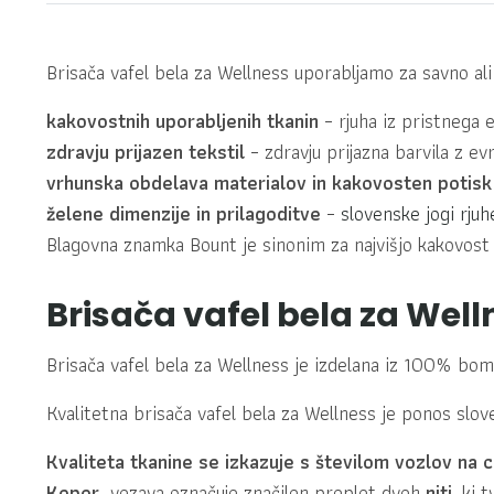
Brisača vafel bela za Wellness uporabljamo za savno ali
kakovostnih uporabljenih tkanin
– rjuha iz pristneg
zdravju prijazen tekstil
– zdravju prijazna barvila z e
vrhunska obdelava materialov in kakovosten potisk
želene dimenzije in prilagoditve
–
slovenske jogi rjuh
Blagovna znamka Bount je sinonim za najvišjo kakovost 
Brisača vafel bela za Well
Brisača vafel bela za Wellness je izdelana iz 100% b
Kvalitetna brisača vafel bela za Wellness je ponos slove
Kvaliteta tkanine se izkazuje s številom vozlov na c
Keper
vezava označuje značilen preplet dveh
niti,
ki t