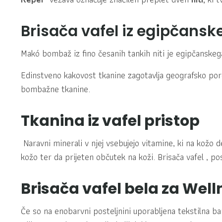
Brisača vafel iz egipčan
Makó bombaž iz fino česanih tankih niti je egipčanskega
Edinstveno kakovost tkanine zagotavlja geografsko po
bombažne tkanine.
Tkanina iz vafel pristop
Naravni minerali v njej vsebujejo vitamine, ki na kožo d
kožo ter da prijeten občutek na koži. Brisača vafel , pos
Brisača vafel bela za Well
Če so na enobarvni posteljnini uporabljena tekstilna barv