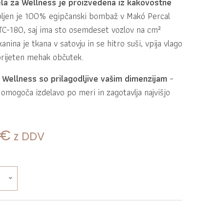
ela za Wellness je proizvedena iz kakovostne
ljen je 100% egipčanski bombaž v Makó Percal
TC-180, saj ima sto osemdeset vozlov na cm²
anina je tkana v satovju in se hitro suši, vpija vlago
 prijeten mehak občutek.
a Wellness so prilagodljive vašim dimenzijam
–
omogoča izdelavo po meri in zagotavlja najvišjo
a cena je bila: 28,00 €.
Trenutna cena je: 22,40 €.
€
z DDV