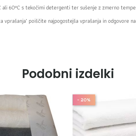
 ali 60ºC s tekočimi detergenti ter sušenje z zmerno temper
a vprašanja’ poiščite najpogostejša vprašanja in odgovore na
Podobni izdelki
- 20%