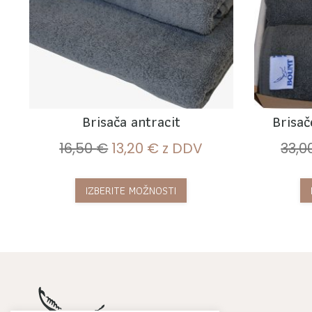
Brisača antracit
Brisač
16,50
€
13,20
€
z DDV
33,0
IZBERITE MOŽNOSTI