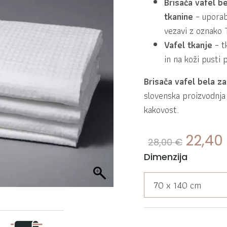
Brisača vafel b
tkanine
– uporab
vezavi z oznako 
Vafel tkanje
– tk
in na koži pusti
Brisača vafel bela z
slovenska proizvodnja 
kakovost.
Izvirn
22,40
28,00
€
Dimenzija
70 x 140 cm