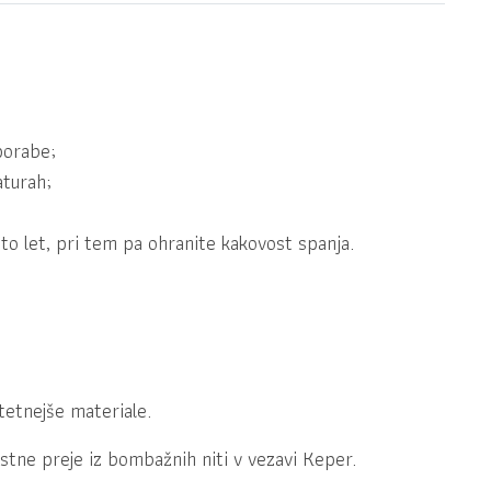
porabe;
aturah;
to let, pri tem pa ohranite kakovost spanja.
itetnejše materiale.
stne preje iz bombažnih niti v vezavi Keper.
m
.