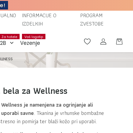
e!
TUALNO
INFORMACIJE O
PROGRAM
IZDELKIH
ZVESTOBE
Za hotele
Vaš logotip
B2B
Vezenje
ELLNESS
l bela za Wellness
a Wellness je namenjena za ogrinjanje ali
i uporabi savne
. Tkanina je vrhunske bombažne
stresno in pomirja ter blaži kožo pri uporabi.