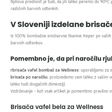
Njihova prednost je tudi, da jih lahko peremo do 90ºC p
različnih barvnih odtenkih.
V Sloveniji izdelane brisač
Iz 100% bombažne enobarvne tkanine Keper po vaših 
barvnih odtenkov.
Pomembno je, da pri naročilu rju
rbrisača vafel bombaž za Wellness
: uporabljamo za 
brisača po naročilu:
proizvedemo vam lahko z vašim veze
lahko tudi drugačnih dimenzij).
Vzdrževanje
– kot vsak artikel je pomembno pravilno
v
Brisača vafel bela za Wellness