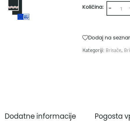
-
Brisača vaf
Količina:
Dodaj na seznam
Kategoriji:
Brisače
,
Br
Dodatne informacije
Pogosta v