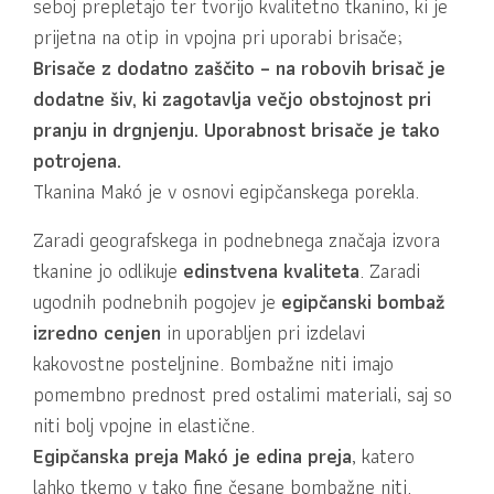
seboj prepletajo ter tvorijo kvalitetno tkanino, ki je
prijetna na otip in vpojna pri uporabi brisače;
Brisače z dodatno zaščito – na robovih brisač je
dodatne šiv, ki zagotavlja večjo obstojnost pri
pranju in drgnjenju. Uporabnost brisače je tako
potrojena.
Tkanina Makó je v osnovi egipčanskega porekla.
Zaradi geografskega in podnebnega značaja izvora
tkanine jo odlikuje
edinstvena kvaliteta
. Zaradi
ugodnih podnebnih pogojev je
egipčanski bombaž
izredno cenjen
in uporabljen pri izdelavi
kakovostne posteljnine. Bombažne niti imajo
pomembno prednost pred ostalimi materiali, saj so
niti bolj vpojne in elastične.
Egipčanska preja Makó je edina preja
, katero
lahko tkemo v tako fine česane bombažne niti.