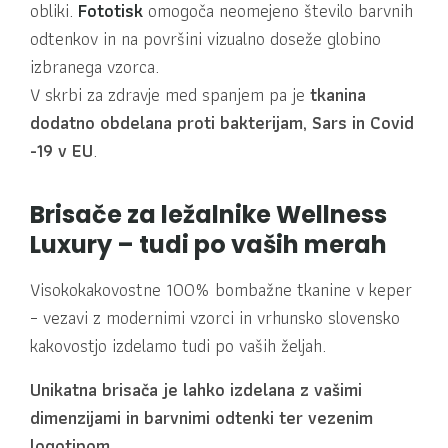
obliki.
Fototisk
omogoča neomejeno število barvnih
odtenkov in na površini vizualno doseže globino
izbranega vzorca.
V skrbi za zdravje med spanjem pa je
tkanina
dodatno obdelana proti bakterijam, Sars in Covid
-19 v EU
.
Brisače za ležalnike Wellness
Luxury – tudi po vaših merah
Visokokakovostne 100% bombažne tkanine v keper
– vezavi z modernimi vzorci in vrhunsko slovensko
kakovostjo izdelamo tudi po vaših željah.
Unikatna brisača je lahko izdelana z vašimi
dimenzijami in barvnimi odtenki ter vezenim
logotipom.