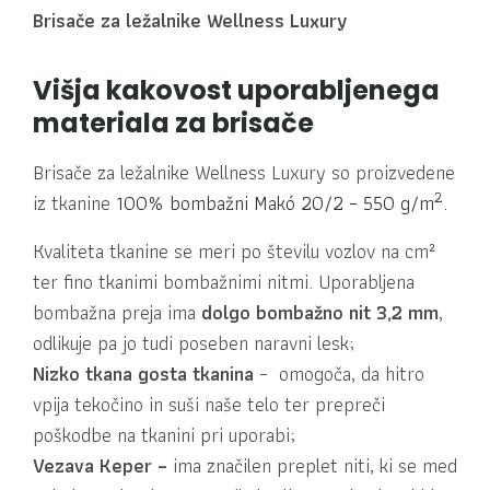
Brisače za ležalnike Wellness Luxury
Višja kakovost uporabljenega
materiala za brisače
Brisače za ležalnike Wellness Luxury so proizvedene
2
iz tkanine
100% bombažni Makó 20/2 – 550 g/m
.
Kvaliteta tkanine se meri po številu vozlov na cm²
ter fino tkanimi bombažnimi nitmi. Uporabljena
bombažna preja ima
dolgo bombažno nit 3,2 mm
,
odlikuje pa jo tudi poseben naravni lesk;
Nizko tkana gosta tkanina
– omogoča, da hitro
vpija tekočino in suši naše telo ter prepreči
poškodbe na tkanini pri uporabi;
Vezava Keper –
ima značilen preplet niti, ki se med