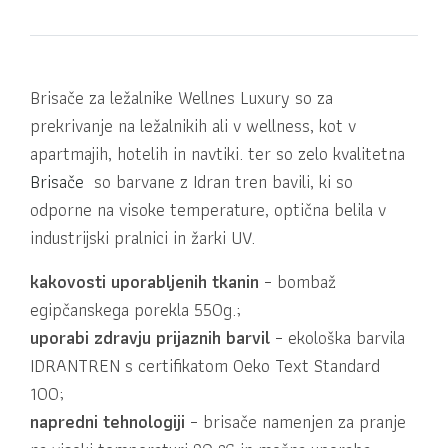
Brisače za ležalnike Wellnes Luxury so za
prekrivanje na ležalnikih ali v wellness, kot v
apartmajih, hotelih in navtiki. ter so zelo kvalitetna
Brisače
so barvane z Idran tren bavili, ki so
odporne na visoke temperature, optična belila v
industrijski pralnici in žarki UV.
kakovosti uporabljenih tkanin
– bombaž
egipčanskega porekla 550g.;
uporabi zdravju prijaznih barvil
–
ekološka barvila
IDRANTREN s certifikatom Oeko Text Standard
100;
napredni tehnologiji
– brisače namenjen za pranje