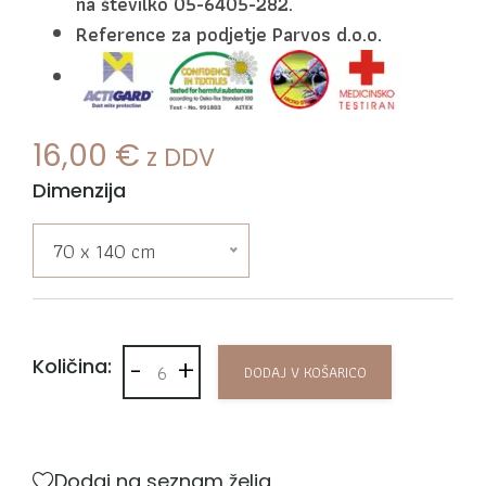
na številko 05-6405-282.
Reference za podjetje Parvos d.o.o.
16,00
€
z DDV
Dimenzija
70 x 140 cm
-
+
Brisače za ležalnike Wellness Luxury količina
Količina:
DODAJ V KOŠARICO
Dodaj na seznam želja