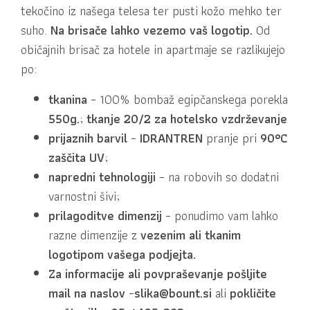
tekočino iz našega telesa ter pusti kožo mehko ter
suho.
Na brisače lahko vezemo vaš logotip.
Od
običajnih brisač za hotele in apartmaje se razlikujejo
po:
tkanina
– 100% bombaž egipčanskega porekla
550g.
;
tkanje 20/2 za hotelsko vzdrževanje
prijaznih barvil
–
IDRANTREN
pranje pri
90°C
zaščita UV
;
napredni tehnologiji
– na robovih so dodatni
varnostni šivi;
prilagoditve dimenzij
– ponudimo vam lahko
razne dimenzije z
vezenim ali tkanim
logotipom vašega podjejta.
Za informacije ali povpraševanje pošljite
mail na naslov
–
slika@bount.si
ali
pokličite