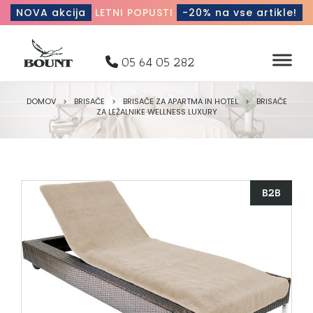
NOVA akcija
LETNI POPUSTI
-20% na vse artikle!
05 64 05 282
DOMOV
>
BRISAČE
>
BRISAČE ZA APARTMA IN HOTEL
>
BRISAČE
ZA LEŽALNIKE WELLNESS LUXURY
B2B