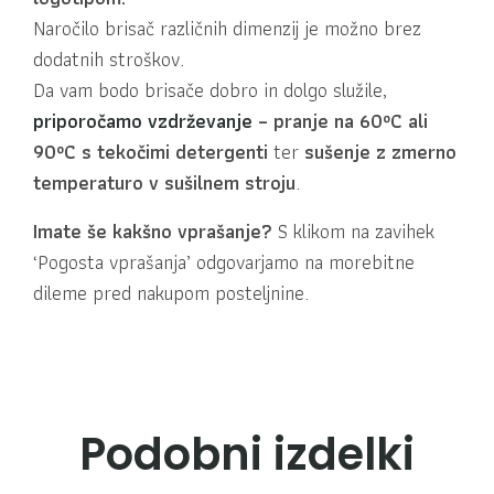
Naročilo brisač različnih dimenzij je možno brez
dodatnih stroškov.
Da vam bodo brisače dobro in dolgo služile,
priporočamo vzdrževanje
– pranje na 60ºC ali
90ºC s tekočimi detergenti
ter
sušenje z zmerno
temperaturo v sušilnem stroju
.
Imate še kakšno vprašanje?
S klikom na zavihek
‘Pogosta vprašanja’ odgovarjamo na morebitne
dileme pred nakupom posteljnine.
Podobni izdelki