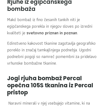
Rjuhe iz egipčanskega
bombaža
Makó bombaž iz fino česanih tankih niti je
egipčanskega porekla in njegov sloves po izredni
kvaliteti je
svetovno priznan in poznan
.
Edinstveno kakovost tkanine zagotavlja geografsko
poreklo in značaj tamkajšnjega podnebja. Ugodni
podnebni pogoji so namreč pomembni za pridelavo
vrhunske bombažne tkanine.
Jogi rjuha bombaž Percal
opečna 105S tkanina iz Percal
pristop
Naravni minerali v njej vsebujejo vitamine, ki na