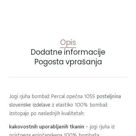
Opis
Dodatne informacije
Pogosta vprašanja
Jogi rjuha bombaž Percal opečna 105S
posteljnina
slovenske izdelave
z elastiko 100% bombaž
izstopajo po naslednjih kvalitetah:
kakovostnih uporabljenih tkanin
– jogi rjuha iz
pristnega egipčanskega 100% bombaža;