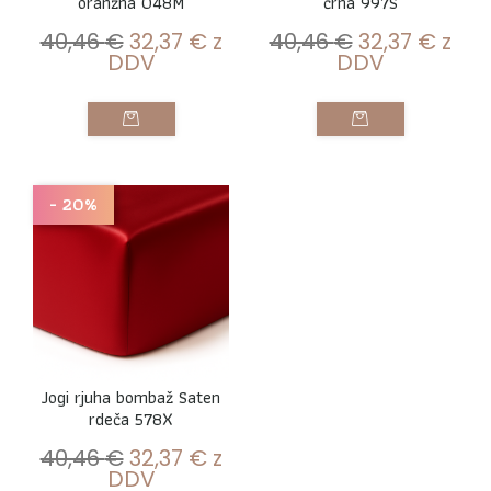
oranžna 048M
črna 997S
40,46
€
32,37
€
z
40,46
€
32,37
€
z
DDV
DDV
- 20%
Jogi rjuha bombaž Saten
rdeča 578X
40,46
€
32,37
€
z
DDV