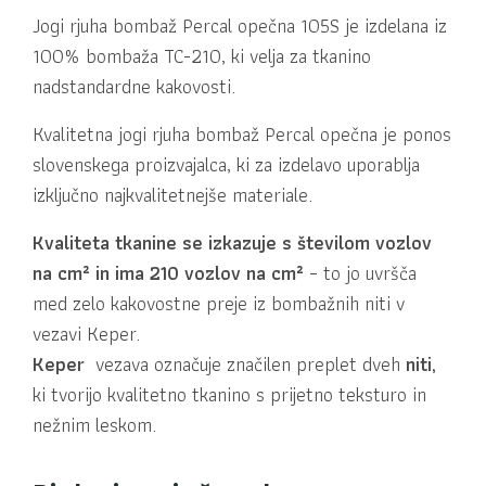
Jogi rjuha bombaž Percal opečna 105S je izdelana iz
100% bombaža TC-210, ki velja za tkanino
nadstandardne kakovosti.
Kvalitetna jogi rjuha bombaž Percal opečna je ponos
slovenskega proizvajalca, ki za izdelavo uporablja
izključno najkvalitetnejše materiale.
Kvaliteta tkanine se izkazuje s številom vozlov
na cm² in ima
210 vozlov na cm²
– to jo uvršča
med zelo kakovostne preje iz bombažnih niti v
vezavi Keper.
Keper
vezava označuje značilen preplet dveh
niti,
ki tvorijo kvalitetno tkanino s prijetno teksturo in
nežnim leskom
.