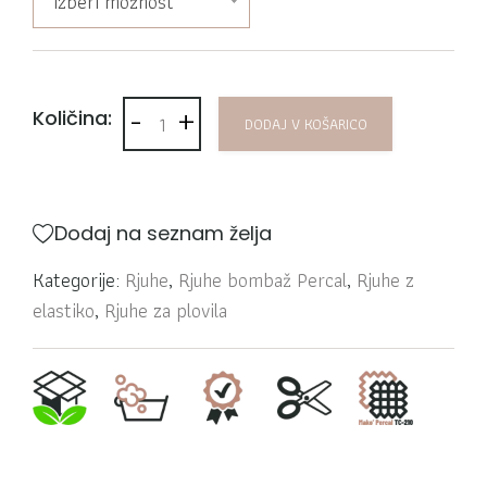
Izberi možnost
-
+
Jogi rjuha bombaž Percal opečna 105S količi
Količina:
DODAJ V KOŠARICO
Dodaj na seznam želja
Kategorije:
Rjuhe
,
Rjuhe bombaž Percal
,
Rjuhe z
elastiko
,
Rjuhe za plovila