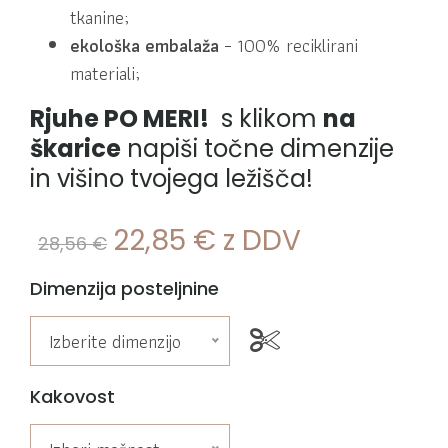
tkanine;
ekološka embalaža
– 100% reciklirani
materiali;
Rjuhe PO MERI!
s klikom
na
škarice
napiši točne dimenzije
in višino tvojega ležišča!
22,85
€
z DDV
28,56
€
Dimenzija posteljnine
Izberite dimenzijo
Kakovost