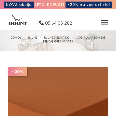
NOVA akcija
LETNI POPUSTI
-20% na vse artikle!
05 64 05 282
DOMOV
>
RJUHE
>
RJUHE Z ELASTIKO
>
JOGI RJUHA BOMBAŽ
PERCAL OPEČNA 105S
- 20%