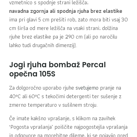
vzmetnico s spodnje strani ležišča;
navadna zgornja ali spodnja rjuha brez elastike
ima pri glavi 5 cm prešiti rob, zato mora biti vsaj 30
cm širša od mere ležišča na vsaki strani; dolžina
rjuhe brez elastike pa je 290 cm (ali po naročilu
lahko tudi drugačnih dimenzij).
Jogi rjuha bombaž Percal
opečna 105S
Za dolgoročno uporabo rjuhe
svetujemo
pranje na
40ºC ali 60ºC s tekočimi detergenti ter sušenje z
zmerno temperaturo v sušilnem stroju.
Če imate kakšno vprašanje, s klikom na zavihek
‘Pogosta vprašanja’ poiščite najpogostejša vprašanja
in odgovore na morebitne dileme, ki se pojavijo pred