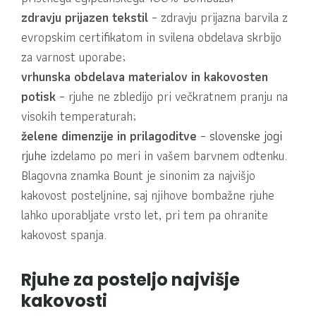
zdravju prijazen tekstil
– zdravju prijazna barvila z
evropskim certifikatom in svilena obdelava skrbijo
za varnost uporabe;
vrhunska obdelava materialov in kakovosten
potisk
– rjuhe ne zbledijo pri večkratnem pranju na
visokih temperaturah;
želene dimenzije in prilagoditve
–
slovenske jogi
rjuhe
izdelamo po meri in vašem barvnem odtenku.
Blagovna znamka Bount je sinonim za najvišjo
kakovost posteljnine, saj njihove bombažne rjuhe
lahko uporabljate vrsto let, pri tem pa ohranite
kakovost spanja.
Rjuhe za posteljo najvišje
kakovosti