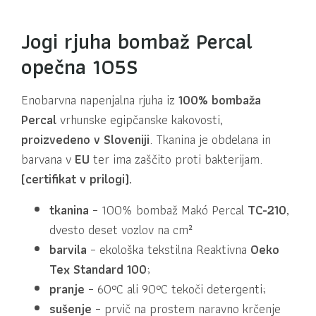
Jogi rjuha bombaž Percal
opečna 105S
Enobarvna napenjalna rjuha iz
100% bombaža
Percal
vrhunske egipčanske kakovosti,
proizvedeno v Sloveniji
. Tkanina je obdelana in
barvana v
EU
ter ima zaščito proti bakterijam.
(certifikat v prilogi).
tkanina
– 100% bombaž Makó Percal
TC-210
,
dvesto deset vozlov na cm²
barvila
– ekološka tekstilna Reaktivna
Oeko
Tex Standard 100
;
pranje
– 60°C ali 90°C tekoči detergenti;
sušenje
– prvič na prostem naravno krčenje