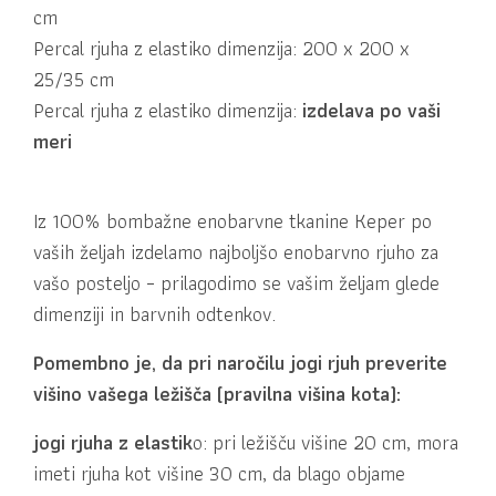
cm
Percal rjuha z elastiko dimenzija: 200 x 200 x
25/35 cm
Percal rjuha z elastiko dimenzija:
izdelava po vaši
meri
Iz 100% bombažne enobarvne tkanine Keper po
vaših željah izdelamo najboljšo enobarvno rjuho za
vašo posteljo – prilagodimo se vašim željam glede
dimenziji in barvnih odtenkov.
Pomembno je, da pri naročilu jogi rjuh preverite
višino vašega ležišča (pravilna višina kota):
jogi rjuha z elastik
o: pri ležišču višine 20 cm, mora
imeti rjuha kot višine 30 cm, da blago objame