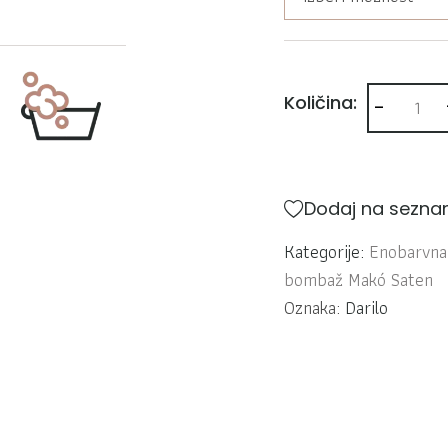
-
Posteljnin
Količina:
Dodaj na seznam
Kategorije:
Enobarvna 
bombaž Makó Saten
Oznaka:
Darilo