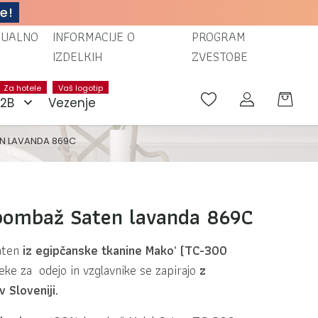
e!
TUALNO
INFORMACIJE O
PROGRAM
IZDELKIH
ZVESTOBE
Za hotele
Vaš logotip
B2B
Vezenje
EN LAVANDA 869C
 bombaž Saten lavanda 869C
aten
iz egipčanske tkanine Mako’
(TC-300
eke za odejo in vzglavnike se zapirajo
z
 Sloveniji.