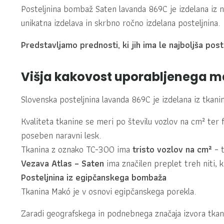
Posteljnina bombaž Saten lavanda 869C je izdelana iz n
unikatna izdelava in skrbno ročno izdelana posteljnina.
Predstavljamo prednosti, ki jih ima le najboljša po
Višja kakovost uporabljenega ma
Slovenska posteljnina lavanda 869C je izdelana iz tkan
Kvaliteta tkanine se meri po številu vozlov na cm² te
poseben naravni lesk.
Tkanina z oznako TC-300 ima
tristo vozlov na cm²
– t
Vezava Atlas – Saten
ima značilen preplet treh niti, k
Posteljnina iz egipčanskega bombaža
Tkanina Makó je v osnovi egipčanskega porekla.
Zaradi geografskega in podnebnega značaja izvora tkani