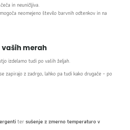
čeča in neuničljiva.
mogoča neomejeno število barvnih odtenkov in na
o vaših merah
jo izdelamo tudi po vaših željah.
se zapirajo z zadrgo, lahko pa tudi kako drugače – po
tergenti
ter
sušenje z zmerno temperaturo v