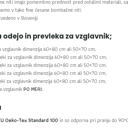
e niti imajo pomembno prednost pred ostalimi materiali, saj 
tkemo v tako fine česane bombažne niti.
vedeno v Sloveniji.
a odejo in prevleka za vzglavnik;
a vzglavnik dimenzija 60×80 cm ali 50×70 cm;
eki za vzglavnik dimenzija 60×80 cm ali 50×70 cm;
eki za vzglavnik dimenzija 60×80 cm ali 50×70 cm;
eki za vzglavnik dimenzija 60×80 cm ali 50×70 cm;
eki za vzglavnik dimenzija 60×80 cm ali 50×70 cm;
a vzglavnik
PO MERI
;
a
 EU Oeko-Tex Standard 100
in so odporna pri pranju do 90ºC