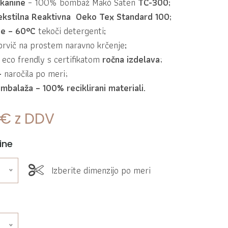
kanine
– 100% bombaž Makó Saten
TC-300;
tekstilna Reaktivna Oeko Tex Standard 100;
je – 60°C
tekoči detergenti
;
prvič na prostem naravno krčenje
;
eco frendly s certifikatom
ročna izdelava
;
–
naročila po meri;
embalaža
– 100% reciklirani materiali.
€
z DDV
ine
Izberite dimenzijo po meri