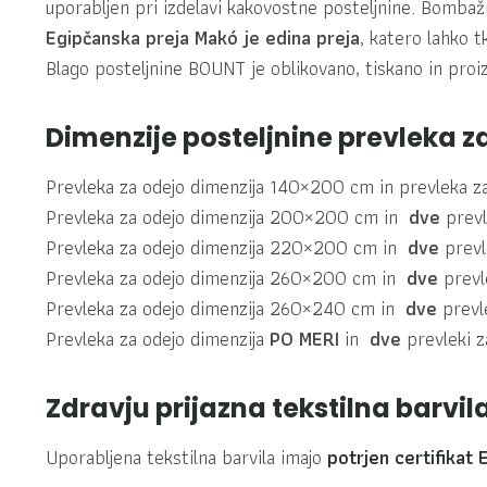
uporabljen pri izdelavi kakovostne posteljnine. Bombažn
Egipčanska preja Makó je edina preja
, katero lahko 
Blago posteljnine BOUNT je oblikovano, tiskano in proiz
Dimenzije posteljnine prevleka z
Prevleka za odejo dimenzija 140×200 cm in prevleka z
Prevleka za odejo dimenzija 200×200 cm in
dve
prevl
Prevleka za odejo dimenzija 220×200 cm in
dve
prevl
Prevleka za odejo dimenzija 260×200 cm in
dve
prevl
Prevleka za odejo dimenzija 260×240 cm in
dve
prevl
Prevleka za odejo dimenzija
PO MERI
in
dve
prevleki z
Zdravju prijazna tekstilna barvil
Uporabljena tekstilna barvila imajo
potrjen certifikat