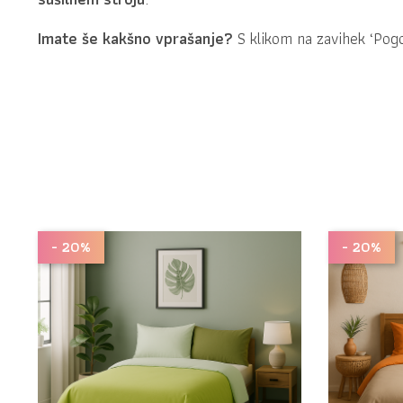
Imate še kakšno vprašanje?
S klikom na zavihek ‘Po
- 20%
- 20%