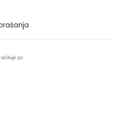
prašanja
razlikuje po: