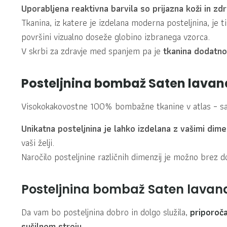
Uporabljena reaktivna barvila so prijazna koži in zdr
Tkanina, iz katere je izdelana moderna posteljnina, je t
površini vizualno doseže globino izbranega vzorca.
V skrbi za zdravje med spanjem pa je
tkanina dodatno
Posteljnina bombaž Saten lavand
Visokokakovostne 100% bombažne tkanine v atlas – sate
Unikatna posteljnina je lahko izdelana z vašimi dime
vaši želji.
Naročilo posteljnine različnih dimenzij je možno brez d
Posteljnina bombaž Saten lava
Da vam bo posteljnina dobro in dolgo služila,
priporoč
sušilnem stroju
.