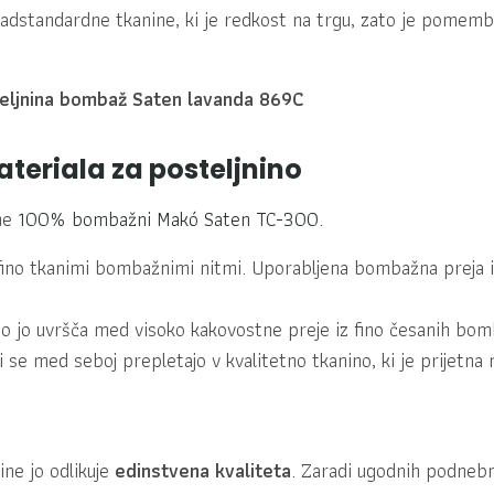
adstandardne tkanine, ki je redkost na trgu, zato je pomemb
steljnina bombaž Saten lavanda 869C
teriala za posteljnino
ine
100% bombažni Makó Saten TC-300
.
r fino tkanimi bombažnimi nitmi. Uporabljena bombažna preja
o jo uvršča med visoko kakovostne preje iz fino česanih bomb
i se med seboj prepletajo v kvalitetno tkanino, ki je prijetna 
ne jo odlikuje
edinstvena kvaliteta
. Zaradi ugodnih podneb