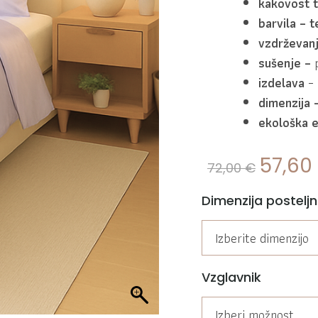
kakovost t
barvila – 
vzdrževan
sušenje –
izdelava
– 
dimenzija 
ekološka 
57,60
72,00
€
Dimenzija posteljn
Izberite dimenzijo
Vzglavnik
Izberi možnost