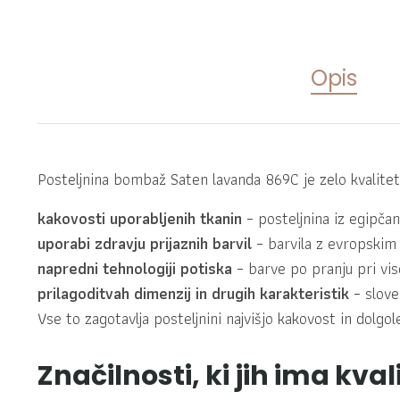
Opis
Posteljnina bombaž Saten lavanda 869C je zelo kvalite
kakovosti uporabljenih tkanin
– posteljnina iz egipč
uporabi zdravju prijaznih barvil
– barvila z evropskim
napredni tehnologiji potiska
– barve po pranju pri vis
prilagoditvah dimenzij in drugih karakteristik
– slove
Vse to zagotavlja posteljnini najvišjo kakovost in dolg
Značilnosti, ki jih ima kva