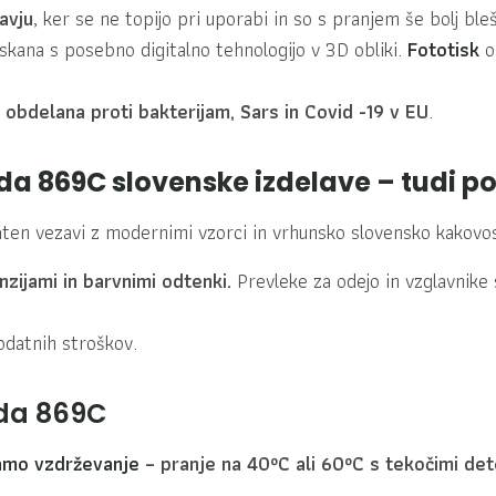
avju
, ker se ne topijo pri uporabi in so s pranjem še bolj bleš
iskana s posebno digitalno tehnologijo v 3D obliki.
Fototisk
o
 obdelana proti bakterijam, Sars in Covid -19 v EU
.
a 869C slovenske izdelave – tudi p
n vezavi z modernimi vzorci in vrhunsko slovensko kakovost
nzijami in barvnimi odtenki.
Prevleke za odejo in vzglavnike 
odatnih stroškov.
nda 869C
amo vzdrževanje
– pranje na 40ºC ali 60ºC s tekočimi de