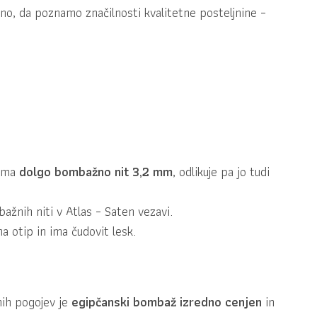
no, da poznamo značilnosti kvalitetne posteljnine –
 ima
dolgo bombažno nit 3,2 mm
, odlikuje pa jo tudi
ažnih niti v Atlas – Saten vezavi.
na otip in ima čudovit lesk.
nih pogojev je
egipčanski bombaž izredno cenjen
in