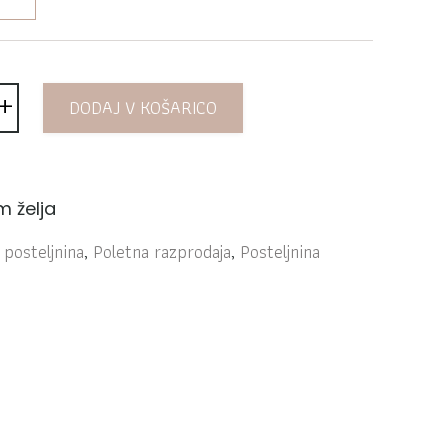
+
a bombaž Saten lavanda 869C količina
DODAJ V KOŠARICO
 želja
posteljnina
,
Poletna razprodaja
,
Posteljnina