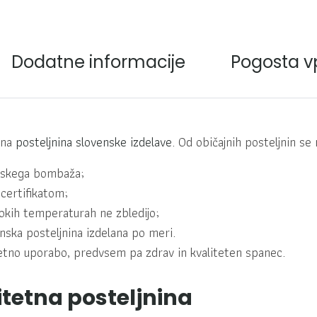
Dodatne informacije
Pogosta v
tna
posteljnina slovenske izdelave
. Od običajnih posteljnin se 
anskega bombaža;
 certifikatom;
okih temperaturah ne zbledijo;
nska posteljnina izdelana po meri.
oletno uporabo, predvsem pa zdrav in kvaliteten spanec.
litetna posteljnina