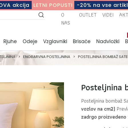
OVA akcija
LETNI POPUSTI
-20% na vse artikl
O
OUTLET
VIDEI
AK
NAS
Rjuhe
Odeje
Vzglavniki
Brisače
Nadvložki
TELJNINA
>
ENOBARVNA POSTELJNINA
>
POSTELJNINA BOMBAŽ SAT
Posteljnina
Posteljnina bombaž S
vozlov na cm2)
Prevl
zadrgo
proizvedeno v