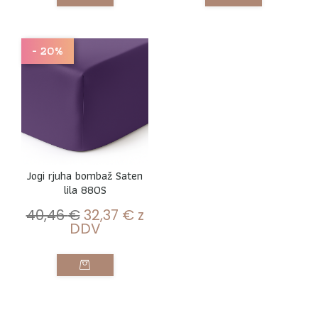
- 20%
Jogi rjuha bombaž Saten
lila 880S
40,46
€
32,37
€
z
DDV