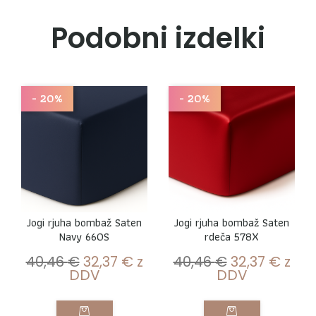
Podobni izdelki
- 20%
- 20%
Jogi rjuha bombaž Saten
Jogi rjuha bombaž Saten
Navy 660S
rdeča 578X
40,46
€
32,37
€
z
40,46
€
32,37
€
z
DDV
DDV