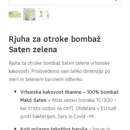
Rjuha za otroke bombaž
Saten zelena
Rjuha za otroke bombaž Saten zelena vrhunske
kakovosti. Proizvedemo vam lahko dimenzijo po
meri in želenem barvnem odtenku.
Vrhunska kakovost tkanine
–
100% bombaž
Makó Saten
v Atlas vezavi (oznaka TC-300 –
kar tristo vozlov na cm²). Obdelana v EU tudi
proti bakterijam, Sars in Covid -19.
Koži prijazna tekstilna barvila
– barve in