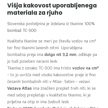
Višja kakovost uporabljenega
materiala za rjuho
Slovenska posteljnina je izdelana iz tkanine
100%
bombaž TC-300
.
Kvaliteta tkanine se meri po številu vozlov na cm²
ter fino tkanimi lanenih nitmi. Uporabljena
bombažna preja ima
dolgo nit 3,2 mm
, odlikuje pa
jo tudi poseben naravni lesk.
Tkanina z oznako TC-300 ima tristo
vozlov na cm²
– to jo uvršča med visoko kakovostne preje iz fino
česanih bombažnih niti v Atlas- Saten – vezavi.
Vezava Atlas
ima značilen preplet treh niti, ki se
med seboj prepletajo v kvalitetno tkanino, ki je
prijetna na otip in ima čudovit lesk.