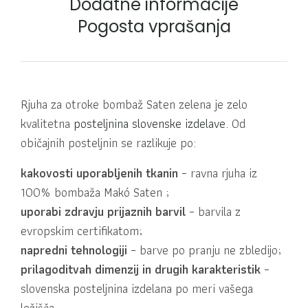
Dodatne informacije
Pogosta vprašanja
Rjuha za otroke bombaž Saten zelena je zelo
kvalitetna
posteljnina slovenske izdelave
. Od
običajnih posteljnin se razlikuje po:
kakovosti uporabljenih tkanin
– ravna rjuha iz
100% bombaža Makó Saten ;
uporabi zdravju prijaznih barvil
– barvila z
evropskim certifikatom;
napredni tehnologiji
– barve po pranju ne zbledijo;
prilagoditvah dimenzij in drugih karakteristik
–
slovenska posteljnina izdelana po meri vašega
ležišča.