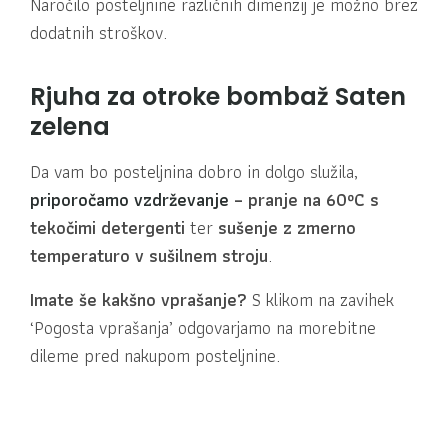
Naročilo posteljnine različnih dimenzij je možno brez
dodatnih stroškov.
Rjuha za otroke bombaž Saten
zelena
Da vam bo posteljnina dobro in dolgo služila,
priporočamo vzdrževanje
– pranje na 60ºC s
tekočimi detergenti
ter
sušenje z zmerno
temperaturo v sušilnem stroju
.
Imate še kakšno vprašanje?
S klikom na zavihek
‘Pogosta vprašanja’ odgovarjamo na morebitne
dileme pred nakupom posteljnine.