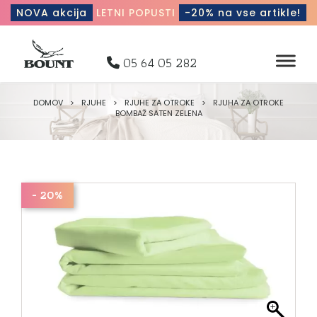
NOVA akcija
LETNI POPUSTI
-20% na vse artikle!
05 64 05 282
DOMOV
>
RJUHE
>
RJUHE ZA OTROKE
>
RJUHA ZA OTROKE
BOMBAŽ SATEN ZELENA
- 20%