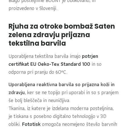
Blago posteljnine BOUNT je oblikovano, in
proizvedeno v Sloveniji.
Rjuha za otroke bombaž Saten
zelena zdravju prijazna
tekstilna barvila
Uporabljena tekstilna barvila imajo
potrjen
certifikat EU Oeko-Tex Standard 100
in so
odporna pri pranju do 60ºC.
Uporabljena reaktivna barvila so prijazna koži in
zdravju
, ker se ne topijo pri uporabi in so s pranjem
še bolj bleščeča in neuničljiva.
Tkanina, iz katere je izdelana moderna posteljnina,
je tiskana s posebno digitalno tehnologijo v 3D
obliki.
Fototisk
omogoča neomejeno število barvnih