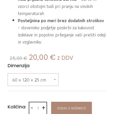
vzorci obstojni tudi pri pranju na visokih
temperaturah.
Posteljnina po meri brez dodatnih stroškov
– slovensko podjetje poskrbi za kakovost
izdelave in popolno prileganje vaši prešiti odeji
in vzglavniku
Izvirna cena je bila: 25
Trenutna cena j
20,00
€
z DDV
25,00
€
Dimenzija
60 x 120 x 25 cm
-
+
Rjuha za otroke bombaž Saten zelena količin
Količina:
DODAJ V KOŠARICO