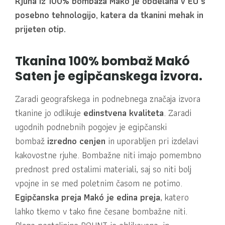
Rjuha iz 100% bombaža Makó je obdelana v EU s
posebno tehnologijo, katera da tkanini mehak in
prijeten otip.
Tkanina 100% bombaž Makó
Saten je egipčanskega izvora.
Zaradi geografskega in podnebnega značaja izvora
tkanine jo odlikuje
edinstvena kvaliteta
. Zaradi
ugodnih podnebnih pogojev je egipčanski
bombaž
izredno cenjen
in uporabljen pri izdelavi
kakovostne rjuhe. Bombažne niti imajo pomembno
prednost pred ostalimi materiali, saj so niti bolj
vpojne in se med poletnim časom ne potimo.
Egipčanska preja Makó je edina preja
, katero
lahko tkemo v tako fine česane bombažne niti.