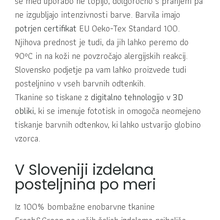
se med uporabo ne topijo, dolgoročno s pranjem pa
ne izgubljajo intenzivnosti barve. Barvila imajo
potrjen certifikat
EU Oeko-Tex Standard 100.
Njihova prednost je tudi, da jih lahko peremo do
90ºC in na koži ne povzročajo alergijskih reakcij.
Slovensko podjetje pa vam lahko proizvede tudi
posteljnino v vseh barvnih odtenkih.
Tkanine so tiskane z
digitalno tehnologijo v 3D
obliki
, ki se imenuje fototisk in omogoča neomejeno
tiskanje barvnih odtenkov, ki lahko ustvarijo globino
vzorca.
V Sloveniji izdelana
posteljnina po meri
Iz 100% bombažne enobarvne tkanine