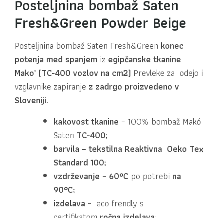
Posteljnina bombaž Saten
Fresh&Green Powder Beige
Posteljnina bombaž Saten Fresh&Green
konec
potenja med spanjem
iz
egipčanske tkanine
Mako’
(TC-400 vozlov na cm2)
Prevleke za odejo i
vzglavnike zapiranje
z zadrgo
proizvedeno v
Sloveniji.
kakovost tkanine
– 100% bombaž Makó
Saten
TC-400;
barvila – tekstilna Reaktivna Oeko Tex
Standard 100;
vzdrževanje – 60°C
po potrebi
na
90°C;
izdelava
– eco frendly s
certifikatom
ročna izdelava
;