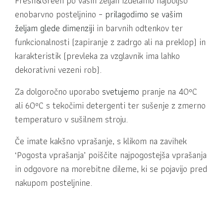
Fresh&Green po vaših željah izdelamo najboljšo
enobarvno posteljnino –
prilagodimo se vašim
željam glede dimenziji
in barvnih odtenkov ter
funkcionalnosti (zapiranje z zadrgo ali na preklop) in
karakteristik (prevleka za vzglavnik ima lahko
dekorativni vezeni rob).
Za dolgoročno uporabo
svetujemo
pranje na 40ºC
ali 60ºC s tekočimi detergenti ter sušenje z zmerno
temperaturo v sušilnem stroju.
Če imate kakšno vprašanje, s klikom na zavihek
‘Pogosta vprašanja’ poiščite najpogostejša vprašanja
in odgovore na morebitne dileme, ki se pojavijo pred
nakupom posteljnine.