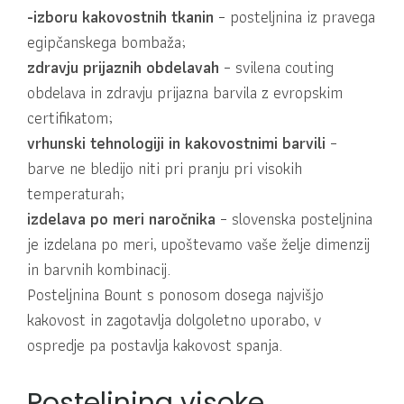
-izboru kakovostnih tkanin
– posteljnina iz pravega
egipčanskega bombaža;
zdravju prijaznih obdelavah
– svilena couting
obdelava in zdravju prijazna barvila z evropskim
certifikatom;
vrhunski tehnologiji in kakovostnimi barvili
–
barve ne bledijo niti pri pranju pri visokih
temperaturah;
izdelava po meri naročnika
– slovenska posteljnina
je izdelana po meri, upoštevamo vaše želje dimenzij
in barvnih kombinacij.
Posteljnina Bount s ponosom dosega najvišjo
kakovost in zagotavlja dolgoletno uporabo, v
ospredje pa postavlja kakovost spanja.
Posteljnina visoke