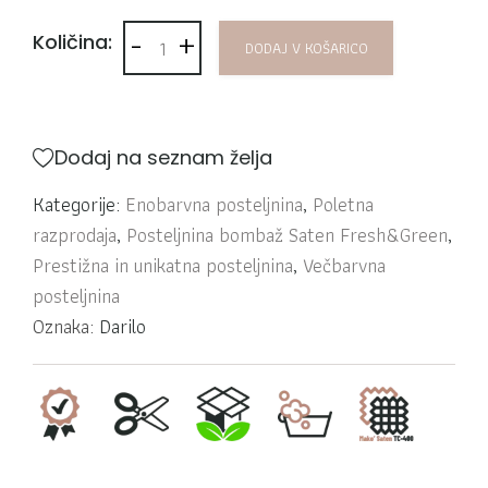
-
+
Posteljnina bombaž Saten Fresh&Green Powd
Količina:
DODAJ V KOŠARICO
Dodaj na seznam želja
Kategorije:
Enobarvna posteljnina
,
Poletna
razprodaja
,
Posteljnina bombaž Saten Fresh&Green
,
Prestižna in unikatna posteljnina
,
Večbarvna
posteljnina
Oznaka:
Darilo