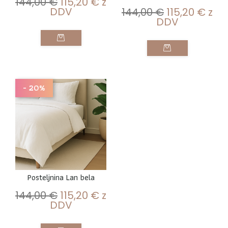
144,00
€
115,20
€
z
DDV
144,00
€
115,20
€
z
DDV
- 20%
Posteljnina Lan bela
144,00
€
115,20
€
z
DDV