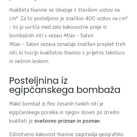
Kvaliteta tkanine se izkazuje s številom vozlov na
cm². Za to posteljnino je značilno 400 vozlov na cm²
– to jo uvršča med zelo kakovostne preje iz
bombažnih niti v vezavi Atlas – Saten.
Atlas – Saten vezava označuje značilen preplet treh
niti, ki tvorijo kvalitetno tkanino s prijetno teksturo
in nežnim leskom.
Posteljnina iz
egipčanskega bombaža
Makó bombaž iz fino česanih tankih niti je
egipčanskega porekla in njegov sloves po izredni
kvaliteti je
svetovno priznan in poznan
.
Edinstveno kakovost tkanine zagotavlja geografsko