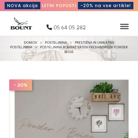
NOVA akcija
LETNI POPUSTI
-20% na vse artikle!
05 64 05 282
DOMOV
>
POSTELJNINA
>
PRESTIŽNA IN UNIKATNA
POSTELJNINA
>
POSTELJNINA BOMBAŽ SATEN FRESH&GREEN POWDER
BEIGE
- 20%