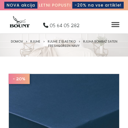
NOVA akcija
LETNI POPUSTI
-20% na vse artikle!
05 64 05 282
DOMOV
>
RJUHE
>
RJUHE Z ELASTIKO
>
RJUHA BOMBAŽ SATEN
FRESH&GREEN NAVY
- 20%