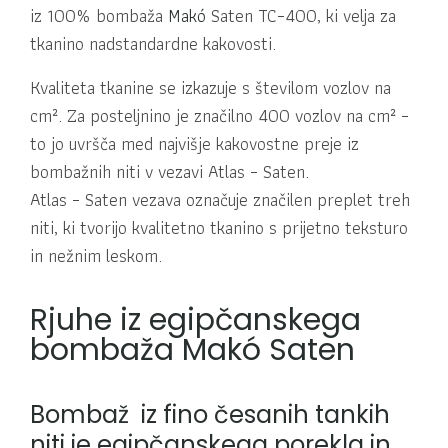
iz 100% bombaža
Makó
Saten TC–400, ki velja za
tkanino nadstandardne kakovosti.
Kvaliteta tkanine se izkazuje s številom vozlov na
cm². Za posteljnino je značilno 400 vozlov na cm² –
to jo uvršča med najvišje kakovostne preje iz
bombažnih niti v vezavi Atlas – Saten.
Atlas – Saten vezava označuje značilen preplet treh
niti, ki tvorijo kvalitetno tkanino s prijetno teksturo
in nežnim leskom
.
Rjuhe iz egipčanskega
bombaža Makó Saten
Bombaž iz fino česanih tankih
niti je egipčanskega porekla in