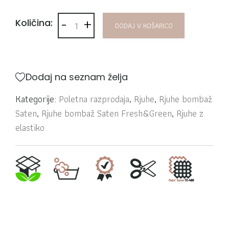
-
+
Rjuha bombaž Saten Fresh&Green Navy količ
Količina:
DODAJ V KOŠARICO
Dodaj na seznam želja
Kategorije:
Poletna razprodaja
,
Rjuhe
,
Rjuhe bombaž
Saten
,
Rjuhe bombaž Saten Fresh&Green
,
Rjuhe z
elastiko