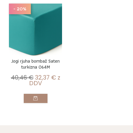
- 20%
Jogi rjuha bombaž Saten
turkizna 064M
40,46
€
32,37
€
z
DDV