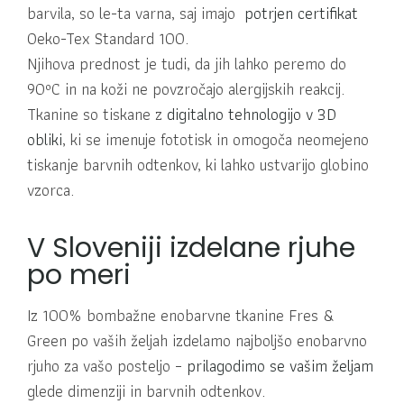
barvila, so le-ta varna, saj imajo
potrjen certifikat
Oeko-Tex Standard 100.
Njihova prednost je tudi, da jih lahko peremo do
90ºC in na koži ne povzročajo alergijskih reakcij.
Tkanine so tiskane z
digitalno tehnologijo v 3D
obliki
, ki se imenuje fototisk in omogoča neomejeno
tiskanje barvnih odtenkov, ki lahko ustvarijo globino
vzorca.
V Sloveniji izdelane rjuhe
po meri
Iz 100% bombažne enobarvne tkanine Fres &
Green po vaših željah izdelamo najboljšo enobarvno
rjuho za vašo posteljo –
prilagodimo se vašim željam
glede dimenziji in barvnih odtenkov.