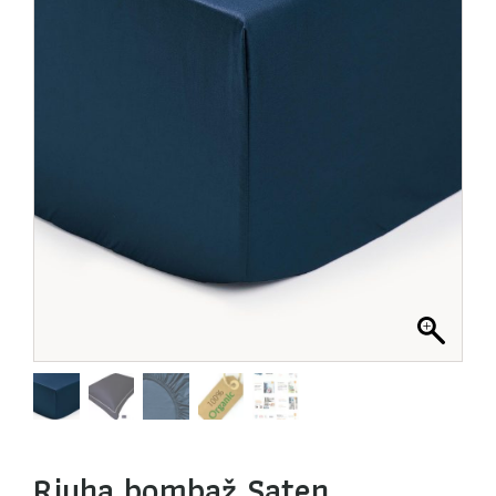
Rjuha bombaž Saten