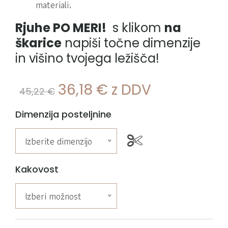
materiali;
Rjuhe PO MERI!
s klikom
na
škarice
napiši točne dimenzije
in višino tvojega ležišča!
36,18
€
z DDV
45,22
€
Dimenzija posteljnine
Izberite dimenzijo
Kakovost
Izberi možnost