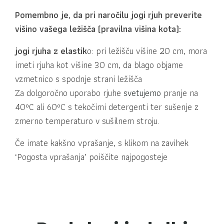
Pomembno je, da pri naročilu jogi rjuh preverite
višino vašega ležišča (pravilna višina kota):
jogi rjuha z elastik
o: pri ležišču višine 20 cm, mora
imeti rjuha kot višine 30 cm, da blago objame
vzmetnico s spodnje strani ležišča
Za dolgoročno uporabo rjuhe
svetujemo
pranje na
40ºC ali 60ºC s tekočimi detergenti ter sušenje z
zmerno temperaturo v sušilnem stroju.
Če imate kakšno vprašanje, s klikom na zavihek
‘Pogosta vprašanja’ poiščite najpogosteje