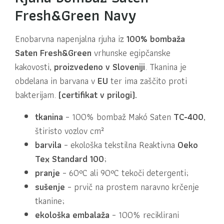
Fresh&Green Navy
Enobarvna napenjalna rjuha iz
100% bombaža
Saten Fresh&Green
vrhunske egipčanske
kakovosti,
proizvedeno v Sloveniji
. Tkanina je
obdelana in barvana v
EU
ter ima zaščito proti
bakterijam.
(certifikat v prilogi).
tkanina
– 100% bombaž Makó Saten
TC-400
,
štiristo vozlov cm²
barvila
– ekološka tekstilna Reaktivna
Oeko
Tex Standard 100
;
pranje
– 60°C ali 90°C tekoči detergenti;
sušenje
– prvič na prostem naravno krčenje
tkanine;
ekološka embalaža
– 100% reciklirani