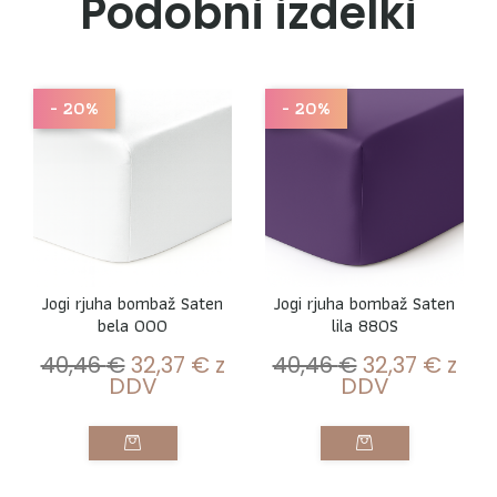
Podobni izdelki
- 20%
- 20%
Jogi rjuha bombaž Saten
Jogi rjuha bombaž Saten
bela 000
lila 880S
40,46
€
32,37
€
z
40,46
€
32,37
€
z
DDV
DDV