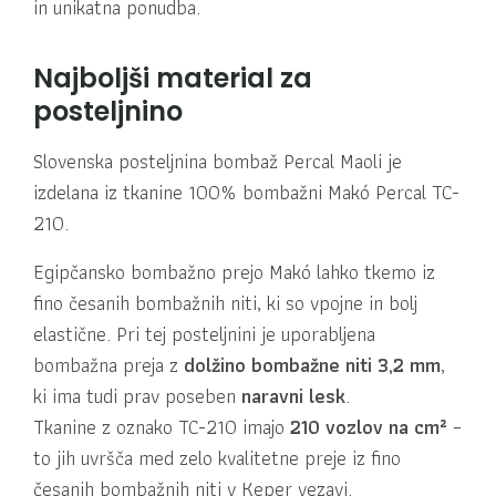
in unikatna ponudba.
Najboljši material za
posteljnino
Slovenska posteljnina bombaž Percal Maoli je
izdelana iz tkanine 100% bombažni Makó Percal TC-
210.
Egipčansko bombažno prejo Makó lahko tkemo iz
fino česanih bombažnih niti, ki so vpojne in bolj
elastične. Pri tej posteljnini je uporabljena
bombažna preja z
dolžino bombažne niti 3,2 mm
,
ki ima tudi prav poseben
naravni lesk
.
Tkanine z oznako TC-210 imajo
210 vozlov na cm²
–
to jih uvršča med zelo kvalitetne preje iz fino
česanih bombažnih niti v Keper vezavi.