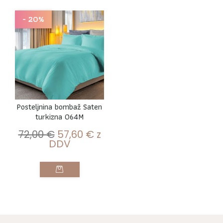
- 20%
Posteljnina bombaž Saten
turkizna 064M
72,00
€
57,60
€
z
DDV