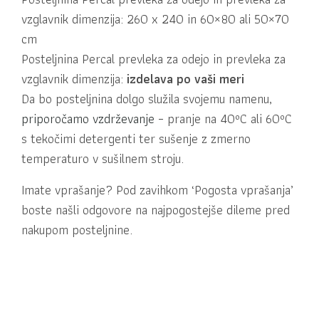
vzglavnik dimenzija: 260 x 240 in 60×80 ali 50×70
cm
Posteljnina Percal prevleka za odejo in prevleka za
vzglavnik dimenzija:
izdelava po vaši meri
Da bo posteljnina dolgo služila svojemu namenu,
priporočamo vzdrževanje
– pranje na 40ºC ali 60ºC
s tekočimi detergenti ter sušenje z zmerno
temperaturo v sušilnem stroju.
Imate vprašanje? Pod zavihkom ‘Pogosta vprašanja’
boste našli odgovore na najpogostejše dileme pred
nakupom posteljnine.