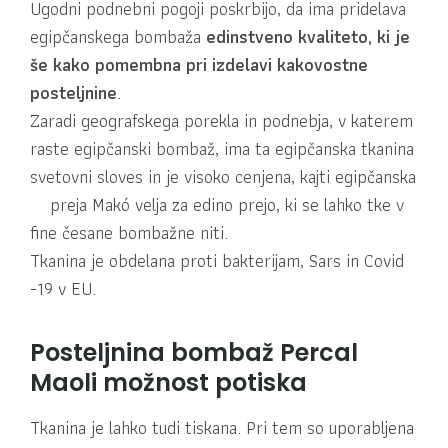
Ugodni podnebni pogoji poskrbijo, da ima pridelava
egipčanskega bombaža
edinstveno kvaliteto, ki je
še kako pomembna pri izdelavi kakovostne
posteljnine
.
Zaradi geografskega porekla in podnebja, v katerem
raste egipčanski bombaž, ima ta egipčanska tkanina
svetovni sloves in je visoko cenjena, kajti egipčanska
preja Makó velja za edino prejo, ki se lahko tke v
fine česane bombažne niti.
Tkanina je obdelana proti bakterijam, Sars in Covid
-19 v EU.
Posteljnina bombaž Percal
Maoli možnost potiska
Tkanina je lahko tudi tiskana. Pri tem so uporabljena