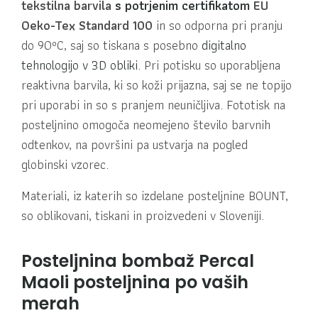
tekstilna barvila
s potrjenim certifikatom
EU
Oeko-Tex Standard 100
in so odporna pri pranju
do 90ºC, saj so tiskana s posebno
digitalno
tehnologijo v 3D obliki
. Pri potisku so uporabljena
reaktivna barvila, ki so koži prijazna, saj se ne topijo
pri uporabi in so s pranjem neuničljiva. Fototisk na
posteljnino omogoča neomejeno število barvnih
odtenkov, na površini pa ustvarja na pogled
globinski vzorec.
Materiali, iz katerih so izdelane posteljnine BOUNT,
so oblikovani, tiskani in proizvedeni v Sloveniji.
Posteljnina bombaž Percal
Maoli posteljnina po vaših
merah