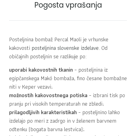
Pogosta vprašanja
Posteljnina bombaž Percal Maoli je vrhunske
kakovosti
posteljnina slovenske izdelave
.
Od
običajnih posteljnin se razlikuje po:
uporabi kakovostnih tkanin
– posteljnina iz
egipčanskega Makó bombaža, fino česane bombažne
niti v Keper vezavi;
možnostih kakovostnega potiska
– izbrani tisk po
pranju pri visokih temperaturah ne zbledi;
prilagodljivih karakteristikah
– posteljnino lahko
izdelajo po meri z zadrgo in v želenem barvnem
odtenku (bogata barvna lestvica);