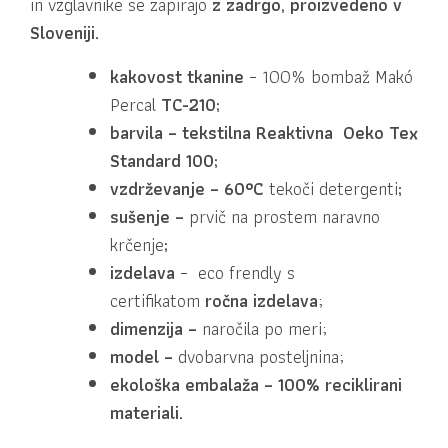
in vzglavnike se
zapirajo
z zadrgo,
proizvedeno v
Sloveniji.
kakovost tkanine
– 100% bombaž Makó
Percal
TC-210;
barvila – tekstilna Reaktivna Oeko Tex
Standard 100;
vzdrževanje – 60°C
tekoči detergenti
;
sušenje –
prvič na prostem naravno
krčenje
;
izdelava
– eco frendly s
certifikatom
ročna izdelava
;
dimenzija –
naročila po meri;
model –
dvobarvna posteljnina;
ekološka embalaža
– 100% reciklirani
materiali.