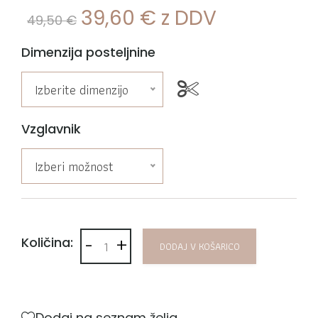
39,60
€
z DDV
49,50
€
Dimenzija posteljnine
Izberite dimenzijo
Vzglavnik
Izberi možnost
-
+
Posteljnina bombaž Percal Maoli količina
Količina:
DODAJ V KOŠARICO
Dodaj na seznam želja