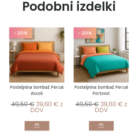
Podobni izdelki
- 20%
- 20%
Posteljnina bombaž Percal
Posteljnina bombaž Percal
Ascoli
Portosol
49,50
€
39,60
€
z
49,50
€
39,60
€
z
DDV
DDV